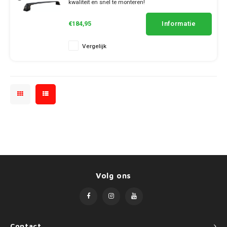
SsangYong
kwaliteit en snel te monteren!
✔ set van 2 dragers
Mini
✔ stang breedte 7cm
Informatie
€184,95
Suzuki
Mitsubishi
Vergelijk
Toyota
Nissan
Volkswagen
Opel
Peugeot
Porsche
Renault
Volg ons
Seat
Skoda
Contact