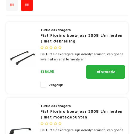
Touar
XC90
Jeep
Peugeot
Q8
X1
Nemo
Range
Stonic
GLK
Mokk
Bippe
Sceni
Leon
Honda
Toura
Mazda
Renault
X2
S-Ma
GLS
Mokka
Exper
Tarra
Hyundai
Turtle dakdragers
T-Roc
Mercedes
Toyota
X3
Transi
Fiat Fiorino bouwjaar 2008 t/m heden
M-Kla
| met dakrailing
Vivar
Partn
Infiniti
Trans
Mitsubishi
Volkswagen
X5
Trans
V-Kla
De Turtle dakdragers zijn aerodynamisch, van goede
Zafira
Rifter
Jeep
kwaliteit en snel te monteren!
Tigua
Nissan
✔ set van 2 dragers
Viano
✔ stang breedte 7cm
Travel
Kia
Informatie
€184,95
Opel
Vito
Vergelijk
Land Rover
Peugeot
X-Kla
Lexus
Porsche
Turtle dakdragers
Fiat Fiorino bouwjaar 2008 t/m heden
Mazda
| met montagepunten
Renault
Mercedes
De Turtle dakdragers zijn aerodynamisch, van goede