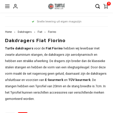
0
Hoofdmenu / dakdragers
Hoofdmenu / side steps
Hoofdmenu / dakrailing
Hoofdmenu 
Hoofdmenu 
Hoofdmenu 
Hoofdmenu 
Hoofdmenu 
Hoofdmenu 
Hoofdmenu 
Hoofdmenu 
Hoofdmenu 
Hoofdmenu 
Hoofdmenu 
Hoofdmenu 
Hoofdmenu 
Hoofdmenu 
Hoofdmenu
Hoof
Snelle levering uit eigen magazijn
infiniti / j
infiniti / j
infiniti / j
infiniti / j
infiniti / j
infiniti / j
infiniti / j
infini
Dakdragers
Side Steps
Dakrailing
opel / peug
opel / peug
opel / peug
Home
Dakdragers
Fiat
Fiorino
Dakdragers Fiat Fiorino
Audi
Citroen
Citroen
A3
1 seri
Berli
Dokke
500x
Edge
CR-V
i20
Chero
Ceed
Rover
RX
C-Kla
Count
ASX
Turtle dakdragers
voor de
Fiat Fiorino
hebben wij leverbaar met
Antar
206
Clio
Alham
Auris
Amar
V50
BMW
Dacia
Fiat
A4
2 seri
C3 Ai
Duste
Doblo
Focus
ix35
zwarte aluminium stangen, de dakdragers zijn aerodynamisch en
Comp
xCeed
Citan
Eclip
hebben een strakke afwerking. De dragers zijn breder dan de klassieke
Comb
307
Grand
Altea 
Caddy
V60 &
Citroen
Fiat
Ford
A6
3 seri
C4 Ca
Lodgy
Galax
Kona
stalen stangen en hebben de vorm van een vliegtuigvleugel. Door deze
Grand
Niro
GL
L200
Fiorin
vorm maakt de set nagenoeg geen geluid, daarnaast zijn de dakdragers
Cross
308
Kadja
Arona
Golf
V90 &
Dacia
Ford
Mercedes
Q3
4 seri
C4 Gr
Logan
Grand
Santa
afsluitbaar en voorzien van
E-keurmerk
en
TÜV keurmerk
. De
Reneg
Soren
GLA
Outla
Cross
2008
Kango
Ateca
stangen hebben een T-profiel van 20mm en de stang breedte is 7cm. In
FullB
Passa
XC40
Honda
Nissan
Q5
5 seri
C5 Ai
Sande
Kuga
Tucs
het T-profiel kunnen verschillen accessoires van verschillende merken
Soul
GLB
Pajero
Fiat
Grand
3008
Koleo
Exeo 
gemonteerd worden.
Pand
Shara
XC70
Hyundai
Opel
Q7
iX1
DS7
Mond
Sport
GLC
Insign
5008
Mega
Ibiza
Ford
Qubo