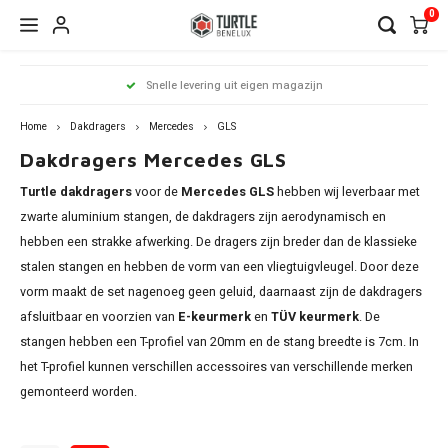
0
Hoofdmenu / dakdragers
Hoofdmenu / side steps
Hoofdmenu / dakrailing
Hoofdmenu 
Hoofdmenu 
Hoofdmenu 
Hoofdmenu 
Hoofdmenu 
Hoofdmenu 
Hoofdmenu 
Hoofdmenu 
Hoofdmenu 
Hoofdmenu 
Hoofdmenu 
Hoofdmenu 
Hoofdmenu 
Hoofdmenu 
Hoofdmenu
Hoof
Snelle levering uit eigen magazijn
infiniti / j
infiniti / j
infiniti / j
infiniti / j
infiniti / j
infiniti / j
infiniti / j
infini
Dakdragers
Side Steps
Dakrailing
opel / peug
opel / peug
opel / peug
Home
Dakdragers
Mercedes
GLS
Dakdragers Mercedes GLS
Audi
Citroen
Citroen
A3
1 seri
Berli
Dokke
500x
Edge
CR-V
i20
Chero
Ceed
Rover
RX
C-Kla
Count
ASX
Turtle dakdragers
voor de
Mercedes GLS
hebben wij leverbaar met
Antar
206
Clio
Alham
Auris
Amar
V50
BMW
Dacia
Fiat
A4
2 seri
C3 Ai
Duste
Doblo
Focus
ix35
zwarte aluminium stangen, de dakdragers zijn aerodynamisch en
Comp
xCeed
Citan
Eclip
hebben een strakke afwerking. De dragers zijn breder dan de klassieke
Comb
307
Grand
Altea 
Caddy
V60 &
Citroen
Fiat
Ford
A6
3 seri
C4 Ca
Lodgy
Fiorin
Galax
Kona
stalen stangen en hebben de vorm van een vliegtuigvleugel. Door deze
Grand
Niro
GL
L200
vorm maakt de set nagenoeg geen geluid, daarnaast zijn de dakdragers
Cross
308
Kadja
Arona
Golf
V90 &
Dacia
Ford
Mercedes
Q3
4 seri
C4 Gr
Logan
FullB
Grand
Santa
afsluitbaar en voorzien van
E-keurmerk
en
TÜV keurmerk
. De
Reneg
Soren
GLA
Outla
Cross
2008
Kango
Ateca
stangen hebben een T-profiel van 20mm en de stang breedte is 7cm. In
Passa
XC40
Fiat
Honda
Nissan
Q5
5 seri
C5 Ai
Sande
Pand
Kuga
Tucs
het T-profiel kunnen verschillen accessoires van verschillende merken
Soul
GLB
Pajero
Grand
3008
Koleo
Exeo 
gemonteerd worden.
Shara
XC70
Ford
Hyundai
Opel
Q7
iX1
DS7
Qubo
Mond
Sport
GLC
Insign
5008
Mega
Ibiza