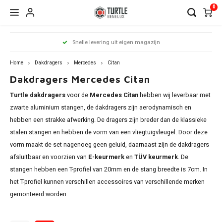
0
Hoofdmenu / dakdragers
Hoofdmenu / side steps
Hoofdmenu / dakrailing
Hoofdmenu 
Hoofdmenu 
Hoofdmenu 
Hoofdmenu 
Hoofdmenu 
Hoofdmenu 
Hoofdmenu 
Hoofdmenu 
Hoofdmenu 
Hoofdmenu 
Hoofdmenu 
Hoofdmenu 
Hoofdmenu 
Hoofdmenu 
Hoofdmenu
Hoof
Snelle levering uit eigen magazijn
infiniti / j
infiniti / j
infiniti / j
infiniti / j
infiniti / j
infiniti / j
infiniti / j
infini
Dakdragers
Side Steps
Dakrailing
opel / peug
opel / peug
opel / peug
Home
Dakdragers
Mercedes
Citan
Dakdragers Mercedes Citan
Audi
Citroen
Citroen
A3
1 seri
Berli
Dokke
500x
Edge
CR-V
i20
Chero
Ceed
Rover
RX
C-Kla
Count
ASX
Turtle dakdragers
voor de
Mercedes Citan
hebben wij leverbaar met
Antar
206
Clio
Alham
Auris
Amar
V50
BMW
Dacia
Fiat
A4
2 seri
C3 Ai
Duste
Doblo
Focus
ix35
zwarte aluminium stangen, de dakdragers zijn aerodynamisch en
Comp
xCeed
Eclip
hebben een strakke afwerking. De dragers zijn breder dan de klassieke
Comb
307
Grand
Altea 
Citan
Caddy
V60 &
Citroen
Fiat
Ford
A6
3 seri
C4 Ca
Lodgy
Fiorin
Galax
Kona
stalen stangen en hebben de vorm van een vliegtuigvleugel. Door deze
Grand
Niro
L200
vorm maakt de set nagenoeg geen geluid, daarnaast zijn de dakdragers
Cross
308
Kadja
Arona
Golf
V90 &
GL
Dacia
Ford
Mercedes
Q3
4 seri
C4 Gr
Logan
FullB
Grand
Santa
afsluitbaar en voorzien van
E-keurmerk
en
TÜV keurmerk
. De
Reneg
Soren
Outla
Cross
2008
Kango
Ateca
stangen hebben een T-profiel van 20mm en de stang breedte is 7cm. In
Passa
XC40
GLA
Fiat
Honda
Nissan
Q5
5 seri
C5 Ai
Sande
Pand
Kuga
Tucs
het T-profiel kunnen verschillen accessoires van verschillende merken
Soul
Pajero
Grand
3008
Koleo
Exeo 
gemonteerd worden.
Shara
XC70
GLB
Ford
Hyundai
Opel
Q7
iX1
DS7
Qubo
Mond
Sport
Insign
5008
Mega
Ibiza