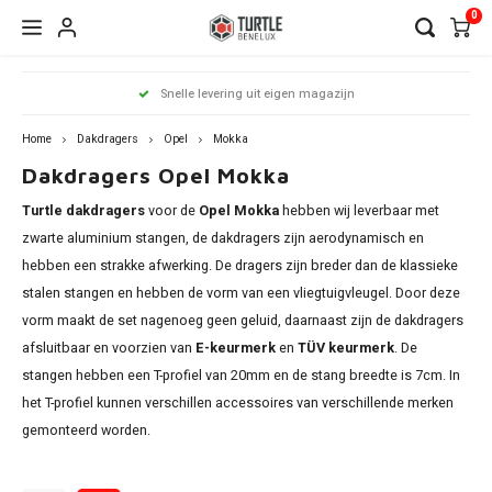
0
Hoofdmenu / dakdragers
Hoofdmenu / side steps
Hoofdmenu / dakrailing
Hoofdmenu 
Hoofdmenu 
Hoofdmenu 
Hoofdmenu 
Hoofdmenu 
Hoofdmenu 
Hoofdmenu 
Hoofdmenu 
Hoofdmenu 
Hoofdmenu 
Hoofdmenu 
Hoofdmenu 
Hoofdmenu 
Hoofdmenu 
Hoofdmenu
Hoof
Snelle levering uit eigen magazijn
infiniti / j
infiniti / j
infiniti / j
infiniti / j
infiniti / j
infiniti / j
infiniti / j
infini
Dakdragers
Side Steps
Dakrailing
opel / peug
opel / peug
opel / peug
Home
Dakdragers
Opel
Mokka
Dakdragers Opel Mokka
Audi
Citroen
Citroen
A3
1 seri
Berli
Dokke
500x
Edge
CR-V
i20
Chero
Ceed
Rover
RX
C-Kla
Count
ASX
Turtle dakdragers
voor de
Opel Mokka
hebben wij leverbaar met
Antar
206
Clio
Alham
Auris
Amar
V50
BMW
Dacia
Fiat
A4
2 seri
C3 Ai
Duste
Doblo
Focus
ix35
zwarte aluminium stangen, de dakdragers zijn aerodynamisch en
Comp
xCeed
Citan
Eclip
hebben een strakke afwerking. De dragers zijn breder dan de klassieke
Comb
307
Grand
Altea 
Caddy
V60 &
Citroen
Fiat
Ford
A6
3 seri
C4 Ca
Lodgy
Fiorin
Galax
Kona
stalen stangen en hebben de vorm van een vliegtuigvleugel. Door deze
Grand
Niro
GL
L200
vorm maakt de set nagenoeg geen geluid, daarnaast zijn de dakdragers
Cross
308
Kadja
Arona
Golf
V90 &
Dacia
Ford
Mercedes
Q3
4 seri
C4 Gr
Logan
FullB
Grand
Santa
afsluitbaar en voorzien van
E-keurmerk
en
TÜV keurmerk
. De
Reneg
Soren
GLA
Outla
Cross
2008
Kango
Ateca
stangen hebben een T-profiel van 20mm en de stang breedte is 7cm. In
Passa
XC40
Fiat
Honda
Nissan
Q5
5 seri
C5 Ai
Sande
Pand
Kuga
Tucs
het T-profiel kunnen verschillen accessoires van verschillende merken
Soul
GLB
Pajero
Grand
3008
Koleo
Exeo 
gemonteerd worden.
Shara
XC70
Ford
Hyundai
Opel
Q7
iX1
DS7
Qubo
Mond
Sport
GLC
Insign
5008
Mega
Ibiza