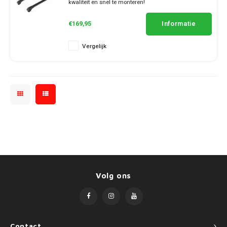
SsangYong
kwaliteit en snel te monteren!
✔ set van 2 dragers
Mini
✔ stang breedte 7cm
Informatie
€169,95
Suzuki
Mitsubishi
Vergelijk
Toyota
Nissan
Volkswagen
Opel
Peugeot
Porsche
Renault
Volg ons
Seat
Skoda
Contact