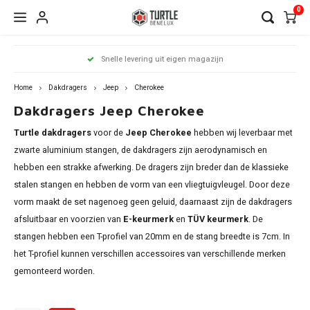
0
Hoofdmenu / dakdragers
Hoofdmenu / side steps
Hoofdmenu / dakrailing
Hoofdmenu 
Hoofdmenu 
Hoofdmenu 
Hoofdmenu 
Hoofdmenu 
Hoofdmenu 
Hoofdmenu 
Hoofdmenu 
Hoofdmenu 
Hoofdmenu 
Hoofdmenu 
Hoofdmenu 
Hoofdmenu 
Hoofdmenu 
Hoofdmenu
Hoof
Snelle levering uit eigen magazijn
infiniti / j
infiniti / j
infiniti / j
infiniti / j
infiniti / j
infiniti / j
infiniti / j
infini
Dakdragers
Side Steps
Dakrailing
opel / peug
opel / peug
opel / peug
Home
Dakdragers
Jeep
Cherokee
Dakdragers Jeep Cherokee
Audi
Citroen
Citroen
A3
1 seri
Berli
Dokke
500x
Edge
CR-V
i20
Ceed
Rover
RX
C-Kla
Count
ASX
Turtle dakdragers
voor de
Jeep Cherokee
hebben wij leverbaar met
Antar
206
Clio
Alham
Auris
Chero
Amar
V50
BMW
Dacia
Fiat
A4
2 seri
C3 Ai
Duste
Doblo
Focus
ix35
zwarte aluminium stangen, de dakdragers zijn aerodynamisch en
xCeed
Citan
Eclip
hebben een strakke afwerking. De dragers zijn breder dan de klassieke
Comb
307
Grand
Altea 
Caddy
V60 &
Comp
Citroen
Fiat
Ford
A6
3 seri
C4 Ca
Lodgy
Fiorin
Galax
Kona
stalen stangen en hebben de vorm van een vliegtuigvleugel. Door deze
Niro
GL
L200
vorm maakt de set nagenoeg geen geluid, daarnaast zijn de dakdragers
Cross
308
Kadja
Arona
Golf
V90 &
Grand
Dacia
Ford
Mercedes
Q3
4 seri
C4 Gr
Logan
FullB
Grand
Santa
afsluitbaar en voorzien van
E-keurmerk
en
TÜV keurmerk
. De
Soren
GLA
Outla
Cross
2008
Kango
Ateca
stangen hebben een T-profiel van 20mm en de stang breedte is 7cm. In
Passa
XC40
Reneg
Fiat
Honda
Nissan
Q5
5 seri
C5 Ai
Sande
Pand
Kuga
Tucs
het T-profiel kunnen verschillen accessoires van verschillende merken
Soul
GLB
Pajero
Grand
3008
Koleo
Exeo 
gemonteerd worden.
Shara
XC70
Ford
Hyundai
Opel
Q7
iX1
DS7
Qubo
Mond
Sport
GLC
Insign
5008
Mega
Ibiza