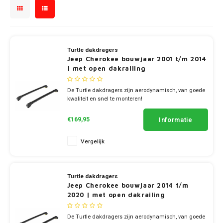
Touar
XC90
Honda
Jeep
Peugeot
Q8
X1
Nemo
Range
Stonic
GLK
Mokk
Bippe
Sceni
Leon
Toura
Hyundai
Mazda
Renault
X2
S-Ma
GLS
Mokka
Exper
Tarra
Turtle dakdragers
T-Roc
Infiniti
Mercedes
Toyota
X3
Transi
Jeep Cherokee bouwjaar 2001 t/m 2014
M-Kla
| met open dakrailing
Vivar
Partn
Trans
Mitsubishi
Volkswagen
X5
Trans
V-Kla
Jeep
De Turtle dakdragers zijn aerodynamisch, van goede
Zafira
Rifter
kwaliteit en snel te monteren!
Tigua
Nissan
✔ set van 2 dragers
Viano
✔ stang breedte 7cm
Travel
Kia
Informatie
€169,95
Opel
Vito
Vergelijk
Land Rover
Peugeot
X-Kla
Lexus
Porsche
Turtle dakdragers
Jeep Cherokee bouwjaar 2014 t/m
Mazda
2020 | met open dakrailing
Renault
Mercedes
De Turtle dakdragers zijn aerodynamisch, van goede