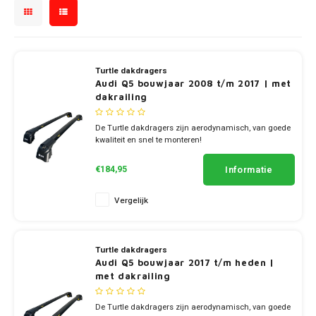
Touar
XC90
Jeep
Peugeot
X1
Nemo
Range
Stonic
GLK
Mokk
Bippe
Sceni
Leon
Honda
Q8
Toura
Mazda
Renault
X2
S-Ma
GLS
Mokka
Exper
Tarra
Hyundai
Turtle dakdragers
T-Roc
Mercedes
Toyota
X3
Transi
Audi Q5 bouwjaar 2008 t/m 2017 | met
M-Kla
dakrailing
Vivar
Partn
Infiniti
Trans
Mitsubishi
Volkswagen
X5
Trans
V-Kla
De Turtle dakdragers zijn aerodynamisch, van goede
Zafira
Rifter
Jeep
kwaliteit en snel te monteren!
Tigua
Nissan
✔ set van 2 dragers
Viano
✔ stang breedte 7cm
Travel
Kia
Informatie
€184,95
Opel
Vito
Vergelijk
Land Rover
Peugeot
X-Kla
Lexus
Porsche
Turtle dakdragers
Audi Q5 bouwjaar 2017 t/m heden |
Mazda
met dakrailing
Renault
Mercedes
De Turtle dakdragers zijn aerodynamisch, van goede