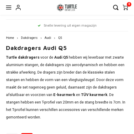
0
Hoofdmenu / dakdragers
Hoofdmenu / side steps
Hoofdmenu / dakrailing
Hoofdmenu 
Hoofdmenu 
Hoofdmenu 
Hoofdmenu 
Hoofdmenu 
Hoofdmenu 
Hoofdmenu 
Hoofdmenu 
Hoofdmenu 
Hoofdmenu 
Hoofdmenu 
Hoofdmenu 
Hoofdmenu 
Hoofdmenu 
Hoofdmenu
Hoof
Snelle levering uit eigen magazijn
infiniti / j
infiniti / j
infiniti / j
infiniti / j
infiniti / j
infiniti / j
infiniti / j
infini
Dakdragers
Side Steps
Dakrailing
opel / peug
opel / peug
opel / peug
Home
Dakdragers
Audi
Q5
Dakdragers Audi Q5
Citroen
Citroen
A3
1 seri
Berli
Dokke
500x
Edge
CR-V
i20
Chero
Ceed
Rover
RX
C-Kla
Count
ASX
Audi
Turtle dakdragers
voor de
Audi Q5
hebben wij leverbaar met zwarte
Antar
206
Clio
Alham
Auris
Amar
V50
Dacia
Fiat
A4
2 seri
C3 Ai
Duste
Doblo
Focus
ix35
aluminium stangen, de dakdragers zijn aerodynamisch en hebben een
Comp
xCeed
Citan
Eclip
strakke afwerking. De dragers zijn breder dan de klassieke stalen
Comb
307
Grand
Altea 
BMW
Caddy
V60 &
Fiat
Ford
A6
3 seri
C4 Ca
Lodgy
Fiorin
Galax
Kona
stangen en hebben de vorm van een vliegtuigvleugel. Door deze vorm
Grand
Niro
GL
L200
maakt de set nagenoeg geen geluid, daarnaast zijn de dakdragers
Cross
308
Kadja
Arona
Citroen
Golf
V90 &
Ford
Mercedes
Q3
4 seri
C4 Gr
Logan
FullB
Grand
Santa
afsluitbaar en voorzien van
E-keurmerk
en
TÜV keurmerk
. De
Reneg
Soren
GLA
Outla
Cross
2008
Kango
Ateca
stangen hebben een T-profiel van 20mm en de stang breedte is 7cm. In
Dacia
Passa
XC40
Honda
Nissan
5 seri
C5 Ai
Sande
Pand
Kuga
Tucs
het T-profiel kunnen verschillen accessoires van verschillende merken
Soul
GLB
Pajero
Q5
Grand
3008
Koleo
Exeo 
Fiat
gemonteerd worden.
Shara
XC70
Hyundai
Opel
iX1
DS7
Qubo
Mond
Sport
GLC
Insign
5008
Mega
Ibiza
Ford
Q7