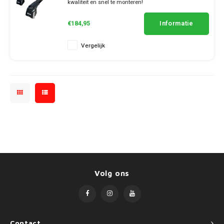
SsangYong
kwaliteit en snel te monteren!
✔ set van 2 dragers
Mini
✔ stang breedte 7cm
Informatie
€184,95
Suzuki
Mitsubishi
Vergelijk
Toyota
Nissan
Volkswagen
Opel
Peugeot
Porsche
Renault
Volg ons
Seat
Skoda
Contact