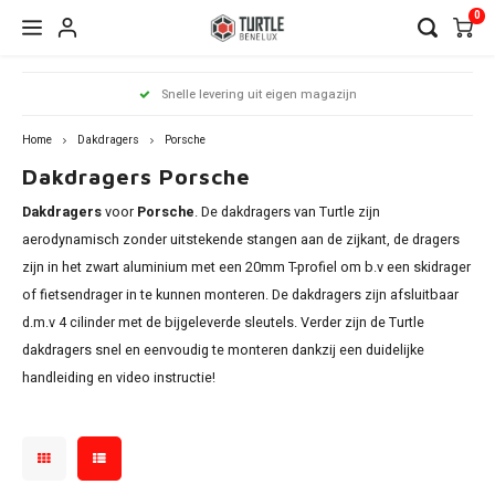
0
Hoofdmenu / dakdragers
Hoofdmenu / side steps
Hoofdmenu / dakrailing
Hoofdmenu 
Hoofdmenu 
Hoofdmenu 
Hoofdmenu 
Hoofdmenu 
Hoofdmenu 
Hoofdmenu 
Hoofdmenu 
Hoofdmenu 
Hoofdmenu 
Hoofdmenu 
Hoofdmenu 
Hoofdmenu 
Hoofdmenu 
Hoofdmenu
Hoof
Snelle levering uit eigen magazijn
infiniti / j
infiniti / j
infiniti / j
infiniti / j
infiniti / j
infiniti / j
infiniti / j
infini
Dakdragers
Side Steps
Dakrailing
opel / peug
opel / peug
opel / peug
Home
Dakdragers
Porsche
Dakdragers Porsche
Audi
Citroen
Citroen
A3
1 seri
Berli
Dokke
500x
Edge
CR-V
i20
Chero
Ceed
Rover
RX
C-Kla
Count
ASX
Dakdragers
voor
Porsche
. De dakdragers van Turtle zijn
Antar
206
Clio
Alham
Auris
Amar
V50
BMW
Dacia
Fiat
A4
2 seri
C3 Ai
Duste
Doblo
Focus
ix35
aerodynamisch zonder uitstekende stangen aan de zijkant, de dragers
Comp
xCeed
Citan
Eclip
zijn in het zwart aluminium met een 20mm T-profiel om b.v een skidrager
Comb
307
Grand
Altea 
Caddy
V60 &
Citroen
Fiat
Ford
A6
3 seri
C4 Ca
Lodgy
Fiorin
Galax
Kona
of fietsendrager in te kunnen monteren. De dakdragers zijn afsluitbaar
Grand
Niro
GL
L200
d.m.v 4 cilinder met de bijgeleverde sleutels. Verder zijn de Turtle
Cross
308
Kadja
Arona
Golf
V90 &
Dacia
Ford
Mercedes
Q3
4 seri
C4 Gr
Logan
FullB
Grand
Santa
dakdragers snel en eenvoudig te monteren dankzij een duidelijke
Reneg
Soren
GLA
Outla
Cross
2008
Kango
Ateca
handleiding en video instructie!
Passa
XC40
Fiat
Honda
Nissan
Q5
5 seri
C5 Ai
Sande
Pand
Kuga
Tucs
Soul
GLB
Pajero
Grand
3008
Koleo
Exeo 
Shara
XC70
Ford
Hyundai
Opel
Q7
iX1
DS7
Qubo
Mond
Sport
GLC
Insign
5008
Mega
Ibiza