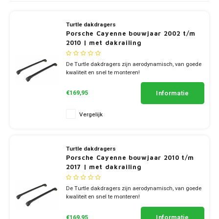
Touar
XC90
Honda
Jeep
Peugeot
Q8
X1
Nemo
Range
Stonic
GLK
Mokk
Bippe
Sceni
Leon
Turtle dakdragers
Toura
Hyundai
Mazda
Renault
X2
S-Ma
Porsche Cayenne bouwjaar 2002 t/m
GLS
2010 | met dakrailing
Mokka
Exper
Tarra
T-Roc
Infiniti
Mercedes
Toyota
X3
Transi
M-Kla
De Turtle dakdragers zijn aerodynamisch, van goede
Vivar
Partn
kwaliteit en snel te monteren!
Trans
Jeep
Mitsubishi
Volkswagen
X5
Trans
✔ set van 2 dragers
V-Kla
✔ stang breedte 7cm
Zafira
Rifter
Informatie
€169,95
Tigua
Kia
Nissan
Viano
Vergelijk
Travel
Land Rover
Opel
Vito
Turtle dakdragers
Lexus
Peugeot
X-Kla
Porsche Cayenne bouwjaar 2010 t/m
2017 | met dakrailing
Mazda
Porsche
De Turtle dakdragers zijn aerodynamisch, van goede
kwaliteit en snel te monteren!
Mercedes
Renault
✔ set van 2 dragers
✔ stang breedte 7cm
Informatie
€169,95