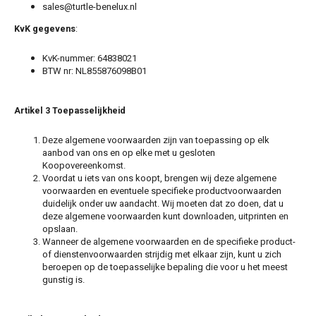
Mini
SsangYong
sales@turtle-benelux.nl
KvK gegevens
:
Mitsubishi
Suzuki
KvK-nummer: 64838021
BTW nr: NL855876098B01
Nissan
Toyota
Opel
Volkswagen
Artikel 3 Toepasselijkheid
Deze algemene voorwaarden zijn van toepassing op elk
Peugeot
aanbod van ons en op elke met u gesloten
Koopovereenkomst.
Porsche
Voordat u iets van ons koopt, brengen wij deze algemene
voorwaarden en eventuele specifieke productvoorwaarden
duidelijk onder uw aandacht. Wij moeten dat zo doen, dat u
Renault
deze algemene voorwaarden kunt downloaden, uitprinten en
opslaan.
Wanneer de algemene voorwaarden en de specifieke product-
Seat
of dienstenvoorwaarden strijdig met elkaar zijn, kunt u zich
beroepen op de toepasselijke bepaling die voor u het meest
gunstig is.
Skoda
SsangYong