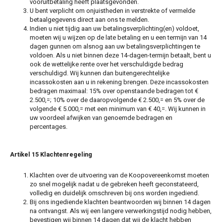
vooruitbetaling heeft plaatsgevonden.
U bent verplicht om onjuistheden in verstrekte of vermelde
betaalgegevens direct aan ons te melden.
Indien u niet tijdig aan uw betalingsverplichting(en) voldoet,
moeten wij u wijzen op de late betaling en u een termijn van 14
dagen gunnen om alsnog aan uw betalingsverplichtingen te
voldoen. Als u niet binnen deze 14-dagen-termijn betaalt, bent u
ook de wettelijke rente over het verschuldigde bedrag
verschuldigd. Wij kunnen dan buitengerechtelijke
incassokosten aan u in rekening brengen. Deze incassokosten
bedragen maximaal: 15% over openstaande bedragen tot €
2.500,=; 10% over de daaropvolgende € 2.500,= en 5% over de
volgende € 5.000,= met een minimum van € 40,=. Wij kunnen in
uw voordeel afwijken van genoemde bedragen en
percentages.
Artikel 15 Klachtenregeling
Klachten over de uitvoering van de Koopovereenkomst moeten
zo snel mogelijk nadat u de gebreken heeft geconstateerd,
volledig en duidelijk omschreven bij ons worden ingediend.
Bij ons ingediende klachten beantwoorden wij binnen 14 dagen
na ontvangst. Als wij een langere verwerkingstijd nodig hebben,
bevestigen wij binnen 14 dagen dat wij de klacht hebben