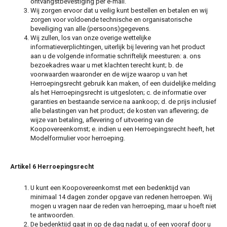
ontvangstbevestiging per e-mail.
Wij zorgen ervoor dat u veilig kunt bestellen en betalen en wij
zorgen voor voldoende technische en organisatorische
beveiliging van alle (persoons)gegevens.
Wij zullen, los van onze overige wettelijke
informatieverplichtingen, uiterlijk bij levering van het product
aan u de volgende informatie schriftelijk meesturen: a. ons
bezoekadres waar u met klachten terecht kunt; b. de
voorwaarden waaronder en de wijze waarop u van het
Herroepingsrecht gebruik kan maken, of een duidelijke melding
als het Herroepingsrecht is uitgesloten; c. de informatie over
garanties en bestaande service na aankoop; d. de prijs inclusief
alle belastingen van het product; de kosten van aflevering; de
wijze van betaling, aflevering of uitvoering van de
Koopovereenkomst; e. indien u een Herroepingsrecht heeft, het
Modelformulier voor herroeping.
Artikel 6 Herroepingsrecht
U kunt een Koopovereenkomst met een bedenktijd van
minimaal 14 dagen zonder opgave van redenen herroepen. Wij
mogen u vragen naar de reden van herroeping, maar u hoeft niet
te antwoorden.
De bedenktijd gaat in op de dag nadat u, of een vooraf door u