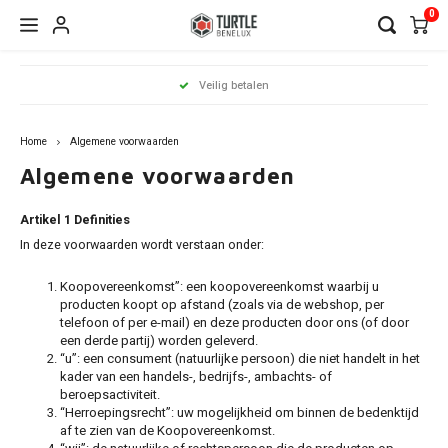
0
Hoofdmenu / dakdragers
Hoofdmenu / side steps
Hoofdmenu / dakrailing
Hoofdmenu 
Hoofdmenu 
Hoofdmenu 
Hoofdmenu 
Hoofdmenu 
Hoofdmenu 
Hoofdmenu 
Hoofdmenu 
Hoofdmenu 
Hoofdmenu 
Hoofdmenu 
Hoofdmenu 
Hoofdmenu 
Hoofdmenu 
Hoofdmenu
Hoof
Veilig betalen
infiniti / j
infiniti / j
infiniti / j
infiniti / j
infiniti / j
infiniti / j
infiniti / j
infini
Dakdragers
Side Steps
Dakrailing
opel / peug
opel / peug
opel / peug
Home
Algemene voorwaarden
Audi
Citroen
Citroen
A3
1 seri
Berli
Dokke
500x
Edge
CR-V
i20
Algemene voorwaarden
Chero
Ceed
Rover
RX
C-Kla
Count
ASX
Antar
206
Clio
Alham
Auris
Amar
V50
BMW
Dacia
Fiat
A4
2 seri
C3 Ai
Duste
Doblo
Focus
ix35
Artikel 1 Definities
Comp
xCeed
Citan
Eclip
Comb
307
Grand
Altea 
In deze voorwaarden wordt verstaan onder:
Caddy
V60 &
Citroen
Fiat
Ford
A6
3 seri
C4 Ca
Lodgy
Fiorin
Galax
Kona
Grand
Niro
GL
L200
Koopovereenkomst”: een koopovereenkomst waarbij u
Cross
308
Kadja
Arona
producten koopt op afstand (zoals via de webshop, per
Golf
V90 &
Dacia
Ford
Mercedes
Q3
4 seri
C4 Gr
Logan
FullB
Grand
Santa
telefoon of per e-mail) en deze producten door ons (of door
Reneg
Soren
GLA
Outla
een derde partij) worden geleverd.
Cross
2008
Kango
Ateca
Passa
XC40
“u”: een consument (natuurlijke persoon) die niet handelt in het
Fiat
Honda
Nissan
Q5
5 seri
C5 Ai
Sande
Pand
Kuga
Tucs
kader van een handels-, bedrijfs-, ambachts- of
Soul
GLB
Pajero
Grand
3008
Koleo
Exeo 
beroepsactiviteit.
Shara
XC70
Ford
Hyundai
Opel
Q7
iX1
DS7
Qubo
Mond
“Herroepingsrecht”: uw mogelijkheid om binnen de bedenktijd
Sport
GLC
af te zien van de Koopovereenkomst.
Insign
5008
Mega
Ibiza