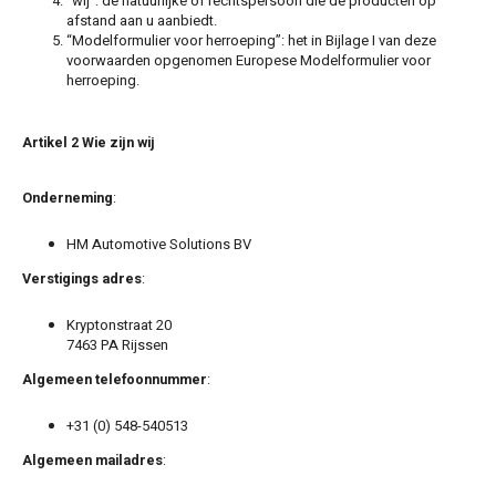
“wij”: de natuurlijke of rechtspersoon die de producten op
Touar
XC90
Honda
Jeep
Peugeot
Q8
X1
Nemo
Range
afstand aan u aanbiedt.
Stonic
GLK
“Modelformulier voor herroeping”: het in Bijlage I van deze
Mokk
Bippe
Sceni
Leon
voorwaarden opgenomen Europese Modelformulier voor
Toura
Hyundai
Mazda
Renault
X2
S-Ma
herroeping.
GLS
Mokka
Exper
Tarra
T-Roc
Infiniti
Mercedes
Toyota
X3
Transi
M-Kla
Artikel 2 Wie zijn wij
Vivar
Partn
Trans
Jeep
Mitsubishi
Volkswagen
X5
Trans
V-Kla
Onderneming
:
Zafira
Rifter
Tigua
Kia
Nissan
HM Automotive Solutions BV
Viano
Travel
Verstigings adres
:
Land Rover
Opel
Vito
Kryptonstraat 20
Lexus
Peugeot
7463 PA Rijssen
X-Kla
Algemeen telefoonnummer
:
Mazda
Porsche
+31 (0) 548-540513
Mercedes
Renault
Algemeen mailadres
: