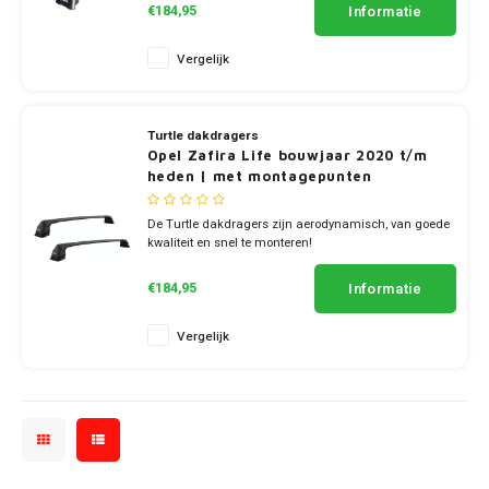
Mini
SsangYong
Informatie
€184,95
Mitsubishi
Suzuki
Vergelijk
Nissan
Toyota
Turtle dakdragers
Opel Zafira Life bouwjaar 2020 t/m
Volkswagen
heden | met montagepunten
Opel
De Turtle dakdragers zijn aerodynamisch, van goede
kwaliteit en snel te monteren!
Peugeot
✔ set van 2 dragers
✔ stang breedte 7cm
Informatie
€184,95
Porsche
Vergelijk
Renault
Seat
Skoda