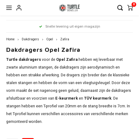
0
Hoofdmenu / dakdragers
Hoofdmenu / side steps
Hoofdmenu / dakrailing
Hoofdmenu 
Hoofdmenu 
Hoofdmenu 
Hoofdmenu 
Hoofdmenu 
Hoofdmenu 
Hoofdmenu 
Hoofdmenu 
Hoofdmenu 
Hoofdmenu 
Hoofdmenu 
Hoofdmenu 
Hoofdmenu 
Hoofdmenu 
Hoofdmenu
Hoof
Snelle levering uit eigen magazijn
infiniti / j
infiniti / j
infiniti / j
infiniti / j
infiniti / j
infiniti / j
infiniti / j
infini
Dakdragers
Side Steps
Dakrailing
opel / peug
opel / peug
opel / peug
Home
Dakdragers
Opel
Zafira
Dakdragers Opel Zafira
Audi
Citroen
Citroen
A3
1 seri
Berli
Dokke
500x
Edge
CR-V
i20
Chero
Ceed
Rover
RX
C-Kla
Count
ASX
Turtle dakdragers
voor de
Opel Zafira
hebben wij leverbaar met
Antar
206
Clio
Alham
Auris
Amar
V50
BMW
Dacia
Fiat
A4
2 seri
C3 Ai
Duste
Doblo
Focus
ix35
zwarte aluminium stangen, de dakdragers zijn aerodynamisch en
Comp
xCeed
Citan
Eclip
hebben een strakke afwerking. De dragers zijn breder dan de klassieke
Comb
307
Grand
Altea 
Caddy
V60 &
Citroen
Fiat
Ford
A6
3 seri
C4 Ca
Lodgy
Fiorin
Galax
Kona
stalen stangen en hebben de vorm van een vliegtuigvleugel. Door deze
Grand
Niro
GL
L200
vorm maakt de set nagenoeg geen geluid, daarnaast zijn de dakdragers
Cross
308
Kadja
Arona
Golf
V90 &
Dacia
Ford
Mercedes
Q3
4 seri
C4 Gr
Logan
FullB
Grand
Santa
afsluitbaar en voorzien van
E-keurmerk
en
TÜV keurmerk
. De
Reneg
Soren
GLA
Outla
Cross
2008
Kango
Ateca
stangen hebben een T-profiel van 20mm en de stang breedte is 7cm. In
Passa
XC40
Fiat
Honda
Nissan
Q5
5 seri
C5 Ai
Sande
Pand
Kuga
Tucs
het T-profiel kunnen verschillen accessoires van verschillende merken
Soul
GLB
Pajero
Grand
3008
Koleo
Exeo 
gemonteerd worden.
Shara
XC70
Ford
Hyundai
Opel
Q7
iX1
DS7
Qubo
Mond
Sport
GLC
Insign
5008
Mega
Ibiza