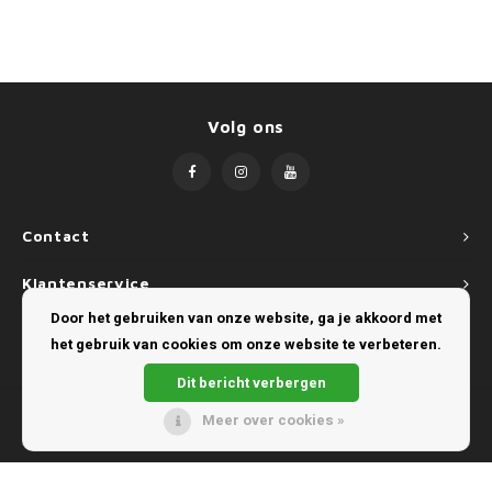
SsangYong
Subaru
Volg ons
Suzuki
Toyota
Contact
Volkswagen
Klantenservice
Volvo
Door het gebruiken van onze website, ga je akkoord met
Mijn account
het gebruik van cookies om onze website te verbeteren.
Dit bericht verbergen
Meer over cookies »
© Copyright 2026 Turtle Benelux