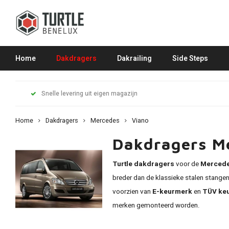
Home
Dakdragers
Dakrailing
Side Steps
Snelle levering uit eigen magazijn
Home
Dakdragers
Mercedes
Viano
Dakdragers M
Turtle dakdragers
voor de
Mercede
breder dan de klassieke stalen stange
voorzien van
E-keurmerk
en
TÜV ke
merken gemonteerd worden.