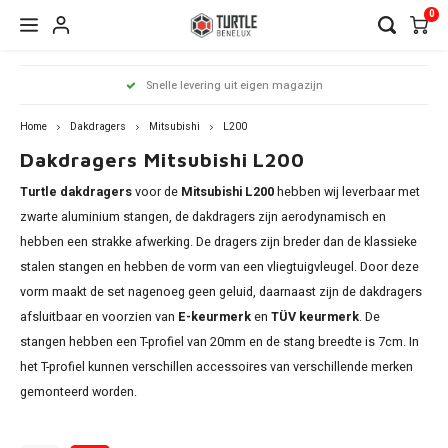
0
Hoofdmenu / dakdragers
Hoofdmenu / side steps
Hoofdmenu / dakrailing
Hoofdmenu 
Hoofdmenu 
Hoofdmenu 
Hoofdmenu 
Hoofdmenu 
Hoofdmenu 
Hoofdmenu 
Hoofdmenu 
Hoofdmenu 
Hoofdmenu 
Hoofdmenu 
Hoofdmenu 
Hoofdmenu 
Hoofdmenu 
Hoofdmenu
Hoof
Snelle levering uit eigen magazijn
infiniti / j
infiniti / j
infiniti / j
infiniti / j
infiniti / j
infiniti / j
infiniti / j
infini
Dakdragers
Side Steps
Dakrailing
opel / peug
opel / peug
opel / peug
Home
Dakdragers
Mitsubishi
L200
Dakdragers Mitsubishi L200
Audi
Citroen
Citroen
A3
1 seri
Berli
Dokke
500x
Edge
CR-V
i20
Chero
Ceed
Rover
RX
C-Kla
Count
ASX
Turtle dakdragers
voor de
Mitsubishi L200
hebben wij leverbaar met
Antar
206
Clio
Alham
Auris
Amar
V50
BMW
Dacia
Fiat
A4
2 seri
C3 Ai
Duste
Doblo
Focus
ix35
zwarte aluminium stangen, de dakdragers zijn aerodynamisch en
Comp
xCeed
Citan
Eclip
hebben een strakke afwerking. De dragers zijn breder dan de klassieke
Comb
307
Grand
Altea 
Caddy
V60 &
Citroen
Fiat
Ford
A6
3 seri
C4 Ca
Lodgy
Fiorin
Galax
Kona
stalen stangen en hebben de vorm van een vliegtuigvleugel. Door deze
Grand
Niro
GL
vorm maakt de set nagenoeg geen geluid, daarnaast zijn de dakdragers
Cross
308
Kadja
Arona
L200
Golf
V90 &
Dacia
Ford
Mercedes
Q3
4 seri
C4 Gr
Logan
FullB
Grand
Santa
afsluitbaar en voorzien van
E-keurmerk
en
TÜV keurmerk
. De
Reneg
Soren
GLA
Cross
2008
Kango
Ateca
stangen hebben een T-profiel van 20mm en de stang breedte is 7cm. In
Passa
XC40
Outla
Fiat
Honda
Nissan
Q5
5 seri
C5 Ai
Sande
Pand
Kuga
Tucs
het T-profiel kunnen verschillen accessoires van verschillende merken
Soul
GLB
Grand
3008
Koleo
Exeo 
gemonteerd worden.
Shara
XC70
Pajero
Ford
Hyundai
Opel
Q7
iX1
DS7
Qubo
Mond
Sport
GLC
Insign
5008
Mega
Ibiza