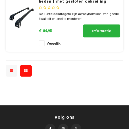
heden | met gesloten dakrailing
SsangYong
De Turtle dakdragers zijn aerodynamisch, van goede
kwaliteit en snel te monteren!
Subaru
✔ set van 2 dragers
✔ stang breedte 7cm
Informatie
€184,95
Suzuki
Vergelijk
Toyota
Volkswagen
Volvo
Volg ons