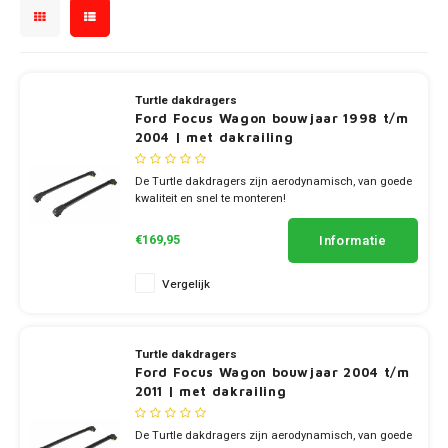
Touar
XC90
Jeep
Peugeot
Q8
X1
Nemo
Stonic
GLK
Mokk
Bippe
Sceni
Leon
Honda
Range
Toura
Mazda
Renault
X2
GLS
Mokka
Exper
Tarra
Hyundai
S-Ma
Turtle dakdragers
T-Roc
Mercedes
Toyota
X3
Ford Focus Wagon bouwjaar 1998 t/m
M-Kla
2004 | met dakrailing
Vivar
Partn
Infiniti
Transi
Trans
Mitsubishi
Volkswagen
X5
V-Kla
De Turtle dakdragers zijn aerodynamisch, van goede
Zafira
Rifter
Jeep
Trans
kwaliteit en snel te monteren!
Tigua
Nissan
✔ set van 2 dragers
Viano
✔ stang breedte 7cm
Travel
Kia
Informatie
€169,95
Opel
Vito
Vergelijk
Land Rover
Peugeot
X-Kla
Lexus
Porsche
Turtle dakdragers
Ford Focus Wagon bouwjaar 2004 t/m
Mazda
2011 | met dakrailing
Renault
Mercedes
De Turtle dakdragers zijn aerodynamisch, van goede