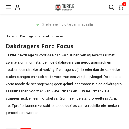
0
Hoofdmenu / dakdragers
Hoofdmenu / side steps
Hoofdmenu / dakrailing
Hoofdmenu 
Hoofdmenu 
Hoofdmenu 
Hoofdmenu 
Hoofdmenu 
Hoofdmenu 
Hoofdmenu 
Hoofdmenu 
Hoofdmenu 
Hoofdmenu 
Hoofdmenu 
Hoofdmenu 
Hoofdmenu 
Hoofdmenu 
Hoofdmenu
Hoof
Snelle levering uit eigen magazijn
infiniti / j
infiniti / j
infiniti / j
infiniti / j
infiniti / j
infiniti / j
infiniti / j
infini
Dakdragers
Side Steps
Dakrailing
opel / peug
opel / peug
opel / peug
Home
Dakdragers
Ford
Focus
Dakdragers Ford Focus
Audi
Citroen
Citroen
A3
1 seri
Berli
Dokke
500x
Edge
CR-V
i20
Chero
Ceed
Rover
RX
C-Kla
Count
ASX
Turtle dakdragers
voor de
Ford Focus
hebben wij leverbaar met
Antar
206
Clio
Alham
Auris
Amar
V50
BMW
Dacia
Fiat
A4
2 seri
C3 Ai
Duste
Doblo
ix35
zwarte aluminium stangen, de dakdragers zijn aerodynamisch en
Comp
xCeed
Citan
Eclip
Focus
hebben een strakke afwerking. De dragers zijn breder dan de klassieke
Comb
307
Grand
Altea 
Caddy
V60 &
Citroen
Fiat
Ford
A6
3 seri
C4 Ca
Lodgy
Fiorin
Kona
stalen stangen en hebben de vorm van een vliegtuigvleugel. Door deze
Grand
Niro
GL
L200
vorm maakt de set nagenoeg geen geluid, daarnaast zijn de dakdragers
Cross
308
Kadja
Arona
Galax
Golf
V90 &
Dacia
Ford
Mercedes
Q3
4 seri
C4 Gr
Logan
FullB
Santa
afsluitbaar en voorzien van
E-keurmerk
en
TÜV keurmerk
. De
Reneg
Soren
GLA
Outla
Cross
2008
Kango
Ateca
stangen hebben een T-profiel van 20mm en de stang breedte is 7cm. In
Grand
Passa
XC40
Fiat
Honda
Nissan
Q5
5 seri
C5 Ai
Sande
Pand
Tucs
het T-profiel kunnen verschillen accessoires van verschillende merken
Soul
GLB
Pajero
Grand
3008
Koleo
Exeo 
gemonteerd worden.
Kuga
Shara
XC70
Hyundai
Opel
Q7
iX1
DS7
Qubo
Sport
GLC
Ford
Insign
5008
Mega
Ibiza
Mond