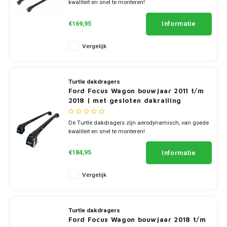
SsangYong
kwaliteit en snel te monteren!
✔ set van 2 dragers
Mini
✔ stang breedte 7cm
Informatie
€169,95
Suzuki
Mitsubishi
Vergelijk
Toyota
Nissan
Volkswagen
Turtle dakdragers
Ford Focus Wagon bouwjaar 2011 t/m
Opel
2018 | met gesloten dakrailing
Peugeot
De Turtle dakdragers zijn aerodynamisch, van goede
kwaliteit en snel te monteren!
✔ set van 2 dragers
Porsche
✔ stang breedte 7cm
Informatie
€184,95
Renault
Vergelijk
Seat
Turtle dakdragers
Skoda
Ford Focus Wagon bouwjaar 2018 t/m