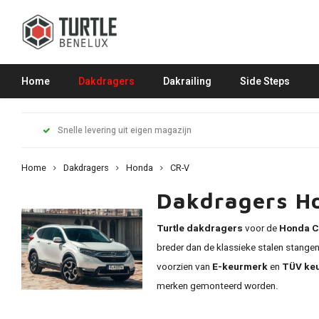
Home
Dakdragers
Dakrailing
Side Steps
Snelle levering uit eigen magazijn
Home
Dakdragers
Honda
CR-V
Dakdragers H
Turtle dakdragers
voor de
Honda C
breder dan de klassieke stalen stange
voorzien van
E-keurmerk
en
TÜV ke
merken gemonteerd worden.