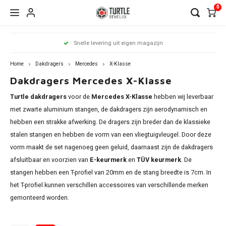
0
Hoofdmenu / dakdragers
Hoofdmenu / side steps
Hoofdmenu / dakrailing
Hoofdmenu 
Hoofdmenu 
Hoofdmenu 
Hoofdmenu 
Hoofdmenu 
Hoofdmenu 
Hoofdmenu 
Hoofdmenu 
Hoofdmenu 
Hoofdmenu 
Hoofdmenu 
Hoofdmenu 
Hoofdmenu 
Hoofdmenu 
Hoofdmenu
Hoof
Snelle levering uit eigen magazijn
infiniti / j
infiniti / j
infiniti / j
infiniti / j
infiniti / j
infiniti / j
infiniti / j
infini
Dakdragers
Side Steps
Dakrailing
opel / peug
opel / peug
opel / peug
Home
Dakdragers
Mercedes
X-Klasse
Dakdragers Mercedes X-Klasse
Audi
Citroen
Citroen
A3
1 seri
Berli
Dokke
500x
Edge
CR-V
i20
Chero
Ceed
Rover
RX
C-Kla
Count
ASX
Turtle dakdragers
voor de
Mercedes X-Klasse
hebben wij leverbaar
Antar
206
Clio
Alham
Auris
Amar
V50
BMW
Dacia
Fiat
A4
2 seri
C3 Ai
Duste
Doblo
Focus
ix35
met zwarte aluminium stangen, de dakdragers zijn aerodynamisch en
Comp
xCeed
Citan
Eclip
hebben een strakke afwerking. De dragers zijn breder dan de klassieke
Comb
307
Grand
Altea 
Caddy
V60 &
Citroen
Fiat
Ford
A6
3 seri
C4 Ca
Lodgy
Fiorin
Galax
Kona
stalen stangen en hebben de vorm van een vliegtuigvleugel. Door deze
Grand
Niro
GL
L200
vorm maakt de set nagenoeg geen geluid, daarnaast zijn de dakdragers
Cross
308
Kadja
Arona
Golf
V90 &
Dacia
Ford
Mercedes
Q3
4 seri
C4 Gr
Logan
FullB
Grand
Santa
afsluitbaar en voorzien van
E-keurmerk
en
TÜV keurmerk
. De
Reneg
Soren
GLA
Outla
Cross
2008
Kango
Ateca
stangen hebben een T-profiel van 20mm en de stang breedte is 7cm. In
Passa
XC40
Fiat
Honda
Nissan
Q5
5 seri
C5 Ai
Sande
Pand
Kuga
Tucs
het T-profiel kunnen verschillen accessoires van verschillende merken
Soul
GLB
Pajero
Grand
3008
Koleo
Exeo 
gemonteerd worden.
Shara
XC70
Ford
Hyundai
Opel
Q7
iX1
DS7
Qubo
Mond
Sport
GLC
Insign
5008
Mega
Ibiza