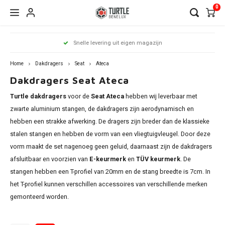
0
Hoofdmenu / dakdragers
Hoofdmenu / side steps
Hoofdmenu / dakrailing
Hoofdmenu 
Hoofdmenu 
Hoofdmenu 
Hoofdmenu 
Hoofdmenu 
Hoofdmenu 
Hoofdmenu 
Hoofdmenu 
Hoofdmenu 
Hoofdmenu 
Hoofdmenu 
Hoofdmenu 
Hoofdmenu 
Hoofdmenu 
Hoofdmenu
Hoof
Snelle levering uit eigen magazijn
infiniti / j
infiniti / j
infiniti / j
infiniti / j
infiniti / j
infiniti / j
infiniti / j
infini
Dakdragers
Side Steps
Dakrailing
opel / peug
opel / peug
opel / peug
Home
Dakdragers
Seat
Ateca
Dakdragers Seat Ateca
Audi
Citroen
Citroen
A3
1 seri
Berli
Dokke
500x
Edge
CR-V
i20
Chero
Ceed
Rover
RX
C-Kla
Count
ASX
Turtle dakdragers
voor de
Seat Ateca
hebben wij leverbaar met
Antar
206
Clio
Alham
Auris
Amar
V50
BMW
Dacia
Fiat
A4
2 seri
C3 Ai
Duste
Doblo
Focus
ix35
zwarte aluminium stangen, de dakdragers zijn aerodynamisch en
Comp
xCeed
Citan
Eclip
hebben een strakke afwerking. De dragers zijn breder dan de klassieke
Comb
307
Grand
Altea 
Caddy
V60 &
Citroen
Fiat
Ford
A6
3 seri
C4 Ca
Lodgy
Fiorin
Galax
Kona
stalen stangen en hebben de vorm van een vliegtuigvleugel. Door deze
Grand
Niro
GL
L200
vorm maakt de set nagenoeg geen geluid, daarnaast zijn de dakdragers
Cross
308
Kadja
Arona
Golf
V90 &
Dacia
Ford
Mercedes
Q3
4 seri
C4 Gr
Logan
FullB
Grand
Santa
afsluitbaar en voorzien van
E-keurmerk
en
TÜV keurmerk
. De
Reneg
Soren
GLA
Outla
Cross
2008
Kango
stangen hebben een T-profiel van 20mm en de stang breedte is 7cm. In
Passa
XC40
Ateca
Fiat
Honda
Nissan
Q5
5 seri
C5 Ai
Sande
Pand
Kuga
Tucs
het T-profiel kunnen verschillen accessoires van verschillende merken
Soul
GLB
Pajero
Grand
3008
Koleo
gemonteerd worden.
Shara
XC70
Ford
Hyundai
Opel
Q7
iX1
DS7
Qubo
Mond
Exeo 
Sport
GLC
Insign
5008
Mega