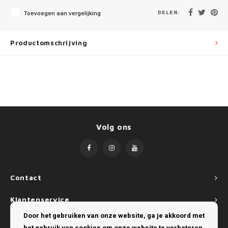
Mini
SsangYong
DELEN:
Toevoegen aan vergelijking
Mitsubishi
Suzuki
Productomschrijving
Nissan
Toyota
Opel
Volkswagen
Peugeot
Volg ons
Porsche
Renault
Seat
Contact
Klantenservice
Skoda
Door het gebruiken van onze website, ga je akkoord met
Mijn account
SsangYong
het gebruik van cookies om onze website te verbeteren.