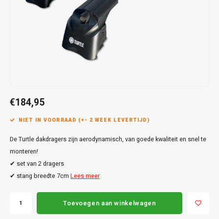
Touar
XC90
Honda
Jeep
Peugeot
Q8
X1
Nemo
Range
Stonic
GLK
Mokk
Bippe
Sceni
Leon
Toura
Hyundai
Mazda
Renault
X2
S-Ma
GLS
Mokka
Exper
Tarra
T-Roc
Infiniti
Mercedes
Toyota
X3
Transi
M-Kla
Vivar
Partn
Trans
Jeep
Mitsubishi
Volkswagen
X5
Trans
V-Kla
Zafira
Rifter
Tigua
€184,95
Kia
Nissan
Viano
Travel
NIET IN VOORRAAD (+- 2 WEEK LEVERTIJD)
Land Rover
Opel
Vito
De Turtle dakdragers zijn aerodynamisch, van goede kwaliteit en snel te
Lexus
Peugeot
monteren!
X-Kla
✔ set van 2 dragers
Mazda
Porsche
✔ stang breedte 7cm
Lees meer
Mercedes
Renault
Toevoegen aan winkelwagen