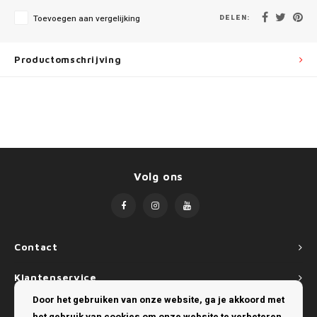
Mini
SsangYong
DELEN:
Toevoegen aan vergelijking
Mitsubishi
Suzuki
Productomschrijving
Nissan
Toyota
Opel
Volkswagen
Peugeot
Volg ons
Porsche
Renault
Seat
Contact
Klantenservice
Skoda
Door het gebruiken van onze website, ga je akkoord met
Mijn account
SsangYong
het gebruik van cookies om onze website te verbeteren.