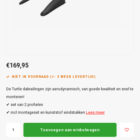
Touar
XC90
Honda
Jeep
Peugeot
Q8
X1
Nemo
Range
Stonic
GLK
Mokk
Bippe
Sceni
Leon
Toura
Hyundai
Mazda
Renault
X2
S-Ma
GLS
Mokka
Exper
Tarra
T-Roc
Infiniti
Mercedes
Toyota
X3
Transi
M-Kla
Vivar
Partn
Trans
Jeep
Mitsubishi
Volkswagen
X5
Trans
V-Kla
Zafira
Rifter
Tigua
€169,95
Kia
Nissan
Viano
Travel
NIET IN VOORRAAD (+- 3 WEEK LEVERTIJD)
Land Rover
Opel
Vito
De Turtle dakrailingen zijn aerodynamisch, van goede kwaliteit en snel te
Lexus
Peugeot
monteren!
X-Kla
✔ set van 2 profielen
Mazda
Porsche
✔ incl montageset en kunststof eindstukken
Lees meer
Mercedes
Renault
Toevoegen aan winkelwagen