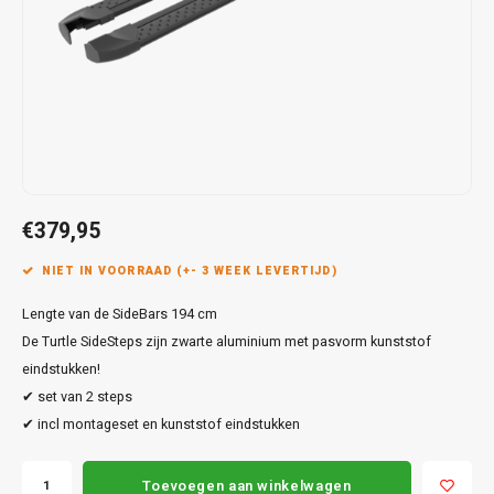
Touar
XC90
Honda
Jeep
Peugeot
Q8
X1
Nemo
Range
Stonic
GLK
Mokk
Bippe
Sceni
Leon
Toura
Hyundai
Mazda
Renault
X2
S-Ma
GLS
Mokka
Exper
Tarra
T-Roc
Infiniti
Mercedes
Toyota
X3
Transi
M-Kla
Vivar
Partn
Trans
Jeep
Mitsubishi
Volkswagen
X5
Trans
V-Kla
Zafira
Rifter
Tigua
€379,95
Kia
Nissan
Viano
Travel
NIET IN VOORRAAD (+- 3 WEEK LEVERTIJD)
Land Rover
Opel
Vito
Lengte van de SideBars 194 cm
Lexus
Peugeot
De Turtle SideSteps zijn zwarte aluminium met pasvorm kunststof
X-Kla
eindstukken!
Mazda
Porsche
✔ set van 2 steps
✔ incl montageset en kunststof eindstukken
Mercedes
Renault
Toevoegen aan winkelwagen