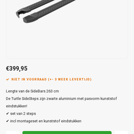
Touar
XC90
Honda
Jeep
Peugeot
Q8
X1
Nemo
Range
Stonic
GLK
Mokk
Bippe
Sceni
Leon
Toura
Hyundai
Mazda
Renault
X2
S-Ma
GLS
Mokka
Exper
Tarra
T-Roc
Infiniti
Mercedes
Toyota
X3
Transi
M-Kla
Vivar
Partn
Trans
Jeep
Mitsubishi
Volkswagen
X5
Trans
V-Kla
Zafira
Rifter
Tigua
Kia
Nissan
Viano
€399,95
Travel
Land Rover
Opel
NIET IN VOORRAAD (+- 3 WEEK LEVERTIJD)
Vito
Lengte van de SideBars 263 cm
Lexus
Peugeot
X-Kla
De Turtle SideSteps zijn zwarte aluminium met pasvorm kunststof
Mazda
Porsche
eindstukken!
✔ set van 2 steps
Mercedes
Renault
✔ incl montageset en kunststof eindstukken