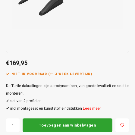
Touar
XC90
Honda
Jeep
Peugeot
Q8
X1
Nemo
Range
Stonic
GLK
Mokk
Bippe
Sceni
Leon
Toura
Hyundai
Mazda
Renault
X2
S-Ma
GLS
Mokka
Exper
Tarra
T-Roc
Infiniti
Mercedes
Toyota
X3
Transi
M-Kla
Vivar
Partn
Trans
Jeep
Mitsubishi
Volkswagen
X5
Trans
V-Kla
Zafira
Rifter
Tigua
€169,95
Kia
Nissan
Viano
Travel
NIET IN VOORRAAD (+- 3 WEEK LEVERTIJD)
Land Rover
Opel
Vito
De Turtle dakrailingen zijn aerodynamisch, van goede kwaliteit en snel te
Lexus
Peugeot
monteren!
X-Kla
✔ set van 2 profielen
Mazda
Porsche
✔ incl montageset en kunststof eindstukken
Lees meer
Mercedes
Renault
Toevoegen aan winkelwagen