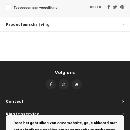
Mini
SsangYong
DELEN:
Toevoegen aan vergelijking
Mitsubishi
Suzuki
Productomschrijving
Nissan
Toyota
Opel
Volkswagen
Peugeot
Volg ons
Porsche
Renault
Seat
Contact
Klantenservice
Skoda
Door het gebruiken van onze website, ga je akkoord met
Mijn account
SsangYong
het gebruik van cookies om onze website te verbeteren.