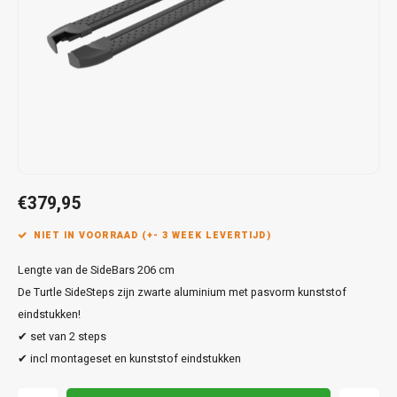
Touar
XC90
Honda
Jeep
Peugeot
Q8
X1
Nemo
Range
Stonic
GLK
Mokk
Bippe
Sceni
Leon
Toura
Hyundai
Mazda
Renault
X2
S-Ma
GLS
Mokka
Exper
Tarra
T-Roc
Infiniti
Mercedes
Toyota
X3
Transi
M-Kla
Vivar
Partn
Trans
Jeep
Mitsubishi
Volkswagen
X5
Trans
V-Kla
Zafira
Rifter
Tigua
Kia
Nissan
Viano
€379,95
Travel
Land Rover
Opel
NIET IN VOORRAAD (+- 3 WEEK LEVERTIJD)
Vito
Lengte van de SideBars 206 cm
Lexus
Peugeot
X-Kla
De Turtle SideSteps zijn zwarte aluminium met pasvorm kunststof
Mazda
Porsche
eindstukken!
✔ set van 2 steps
Mercedes
Renault
✔ incl montageset en kunststof eindstukken