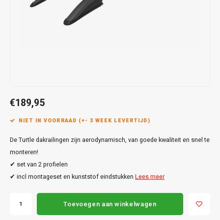
Touar
XC90
Honda
Jeep
Peugeot
Q8
X1
Nemo
Range
Stonic
GLK
Mokk
Bippe
Sceni
Leon
Toura
Hyundai
Mazda
Renault
X2
S-Ma
GLS
Mokka
Exper
Tarra
T-Roc
Infiniti
Mercedes
Toyota
X3
Transi
M-Kla
Vivar
Partn
Trans
Jeep
Mitsubishi
Volkswagen
X5
Trans
V-Kla
Zafira
Rifter
Tigua
€189,95
Kia
Nissan
Viano
Travel
NIET IN VOORRAAD (+- 3 WEEK LEVERTIJD)
Land Rover
Opel
Vito
De Turtle dakrailingen zijn aerodynamisch, van goede kwaliteit en snel te
Lexus
Peugeot
monteren!
X-Kla
✔ set van 2 profielen
Mazda
Porsche
✔ incl montageset en kunststof eindstukken
Lees meer
Mercedes
Renault
Toevoegen aan winkelwagen