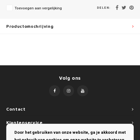
Mini
SsangYong
DELEN:
Toevoegen aan vergelijking
Mitsubishi
Suzuki
Productomschrijving
Nissan
Toyota
Opel
Volkswagen
Peugeot
Volg ons
Porsche
Renault
Seat
Contact
Klantenservice
Skoda
Door het gebruiken van onze website, ga je akkoord met
Mijn account
SsangYong
het gebruik van cookies om onze website te verbeteren.