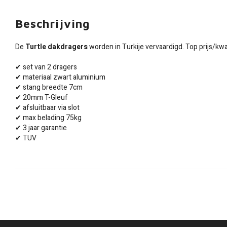
Beschrijving
De
Turtle dakdragers
worden in Turkije vervaardigd. Top prijs/kwal
✔ set van 2 dragers
✔ materiaal zwart aluminium
✔ stang breedte 7cm
✔ 20mm T-Gleuf
✔ afsluitbaar via slot
✔ max belading 75kg
✔ 3 jaar garantie
✔ TUV