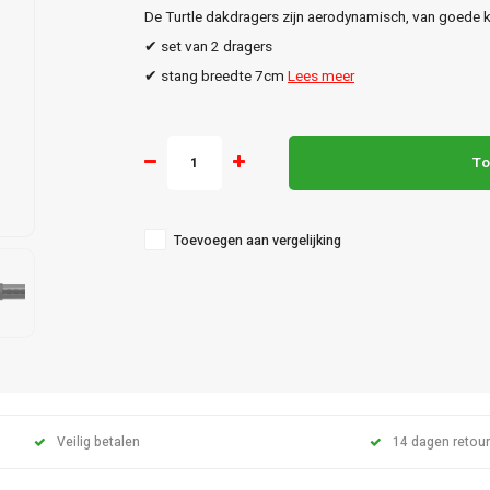
De Turtle dakdragers zijn aerodynamisch, van goede kw
✔ set van 2 dragers
✔ stang breedte 7cm
Lees meer
To
Toevoegen aan vergelijking
Veilig betalen
14 dagen retour