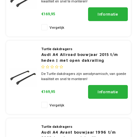
kwaliteit en snel te monteren!
Mini
SsangYong
✔ set van 2 dragers
✔ stang breedte 7cm
Informatie
€169,95
Mitsubishi
Suzuki
Vergelijk
Nissan
Toyota
Opel
Volkswagen
Turtle dakdragers
Audi A4 Allroad bouwjaar 2015 t/m
heden | met open dakrailing
Peugeot
De Turtle dakdragers zijn aerodynamisch, van goede
Porsche
kwaliteit en snel te monteren!
✔ set van 2 dragers
✔ stang breedte 7cm
Renault
Informatie
€169,95
Vergelijk
Seat
Skoda
Turtle dakdragers
Audi A4 Avant bouwjaar 1996 t/m
SsangYong