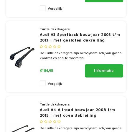
Touar
XC90
Honda
Jeep
Peugeot
Q8
X1
Nemo
Range
Stonic
GLK
Vergelijk
Mokk
Bippe
Sceni
Leon
Toura
Hyundai
Mazda
Renault
X2
S-Ma
GLS
Mokka
Exper
Tarra
Turtle dakdragers
T-Roc
Infiniti
Mercedes
Toyota
X3
Transi
Audi A3 Sportback bouwjaar 2003 t/m
M-Kla
2013 | met gesloten dakrailing
Vivar
Partn
Trans
Jeep
Mitsubishi
Volkswagen
X5
Trans
V-Kla
De Turtle dakdragers zijn aerodynamisch, van goede
Zafira
Rifter
kwaliteit en snel te monteren!
Tigua
Kia
Nissan
✔ set van 2 dragers
Viano
✔ stang breedte 7cm
Travel
Informatie
€184,95
Land Rover
Opel
Vito
Vergelijk
Lexus
Peugeot
X-Kla
Turtle dakdragers
Mazda
Porsche
Audi A4 Allroad bouwjaar 2008 t/m
2015 | met open dakrailing
Mercedes
Renault
De Turtle dakdragers zijn aerodynamisch, van goede