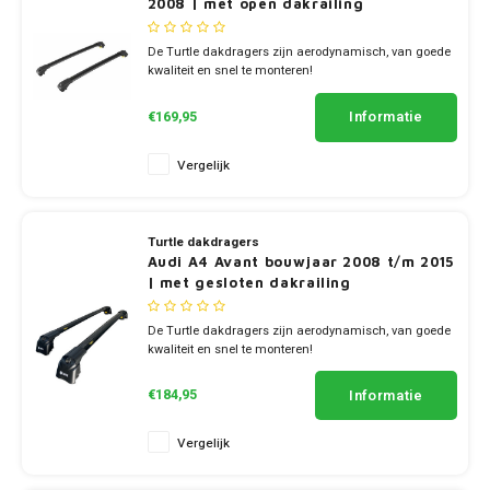
2008 | met open dakrailing
Subaru
De Turtle dakdragers zijn aerodynamisch, van goede
kwaliteit en snel te monteren!
✔ set van 2 dragers
Suzuki
✔ stang breedte 7cm
Informatie
€169,95
Toyota
Vergelijk
Volkswagen
Turtle dakdragers
Audi A4 Avant bouwjaar 2008 t/m 2015
Volvo
| met gesloten dakrailing
De Turtle dakdragers zijn aerodynamisch, van goede
kwaliteit en snel te monteren!
✔ set van 2 dragers
✔ stang breedte 7cm
Informatie
€184,95
Vergelijk