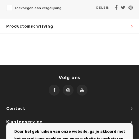
Mini
SsangYong
DELEN:
Toevoegen aan vergelijking
Mitsubishi
Suzuki
Productomschrijving
Nissan
Toyota
Opel
Volkswagen
Peugeot
Volg ons
Porsche
Renault
Seat
Contact
Klantenservice
Skoda
Door het gebruiken van onze website, ga je akkoord met
Mijn account
SsangYong
het gebruik van cookies om onze website te verbeteren.