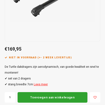
Touar
XC90
Honda
Jeep
Peugeot
Q8
X1
Nemo
Range
Stonic
GLK
Mokk
Bippe
Sceni
Leon
Toura
Hyundai
Mazda
Renault
X2
S-Ma
GLS
Mokka
Exper
Tarra
T-Roc
Infiniti
Mercedes
Toyota
X3
Transi
M-Kla
Vivar
Partn
Trans
Jeep
Mitsubishi
Volkswagen
X5
Trans
V-Kla
Zafira
Rifter
Tigua
€169,95
Kia
Nissan
Viano
Travel
NIET IN VOORRAAD (+- 2 WEEK LEVERTIJD)
Land Rover
Opel
Vito
De Turtle dakdragers zijn aerodynamisch, van goede kwaliteit en snel te
Lexus
Peugeot
monteren!
X-Kla
✔ set van 2 dragers
Mazda
Porsche
✔ stang breedte 7cm
Lees meer
Mercedes
Renault
Toevoegen aan winkelwagen