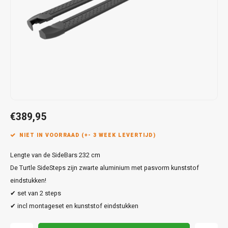
Touar
XC90
Honda
Jeep
Peugeot
Q8
X1
Nemo
Range
Stonic
GLK
Mokk
Bippe
Sceni
Leon
Toura
Hyundai
Mazda
Renault
X2
S-Ma
GLS
Mokka
Exper
Tarra
T-Roc
Infiniti
Mercedes
Toyota
X3
Transi
M-Kla
Vivar
Partn
Trans
Jeep
Mitsubishi
Volkswagen
X5
Trans
V-Kla
Zafira
Rifter
Tigua
Kia
Nissan
Viano
€389,95
Travel
Land Rover
Opel
NIET IN VOORRAAD (+- 3 WEEK LEVERTIJD)
Vito
Lengte van de SideBars 232 cm
Lexus
Peugeot
X-Kla
De Turtle SideSteps zijn zwarte aluminium met pasvorm kunststof
Mazda
Porsche
eindstukken!
✔ set van 2 steps
Mercedes
Renault
✔ incl montageset en kunststof eindstukken