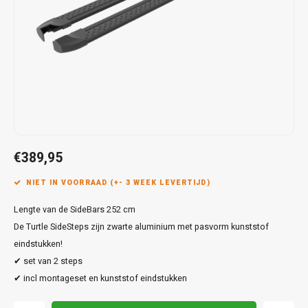
Touar
XC90
Honda
Jeep
Peugeot
Q8
X1
Nemo
Range
Stonic
GLK
Mokk
Bippe
Sceni
Leon
Toura
Hyundai
Mazda
Renault
X2
S-Ma
GLS
Mokka
Exper
Tarra
T-Roc
Infiniti
Mercedes
Toyota
X3
Transi
M-Kla
Vivar
Partn
Trans
Jeep
Mitsubishi
Volkswagen
X5
Trans
V-Kla
Zafira
Rifter
Tigua
Kia
Nissan
Viano
€389,95
Travel
Land Rover
Opel
NIET IN VOORRAAD (+- 3 WEEK LEVERTIJD)
Vito
Lengte van de SideBars 252 cm
Lexus
Peugeot
X-Kla
De Turtle SideSteps zijn zwarte aluminium met pasvorm kunststof
Mazda
Porsche
eindstukken!
✔ set van 2 steps
Mercedes
Renault
✔ incl montageset en kunststof eindstukken