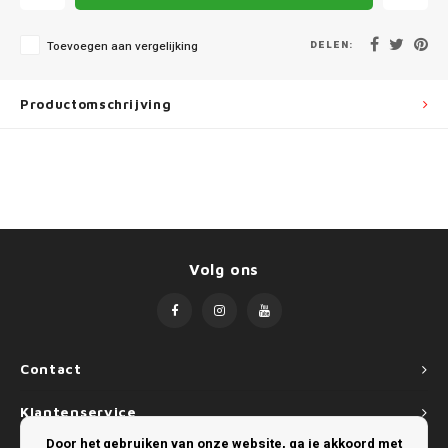
Mini
SsangYong
DELEN:
Toevoegen aan vergelijking
Mitsubishi
Suzuki
Nissan
Toyota
Productomschrijving
Opel
Volkswagen
Peugeot
Porsche
Volg ons
Renault
Seat
Contact
Skoda
Klantenservice
Door het gebruiken van onze website, ga je akkoord met
SsangYong