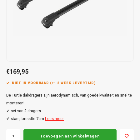
Touar
XC90
Honda
Jeep
Peugeot
Q8
X1
Nemo
Range
Stonic
GLK
Mokk
Bippe
Sceni
Leon
Toura
Hyundai
Mazda
Renault
X2
S-Ma
GLS
Mokka
Exper
Tarra
T-Roc
Infiniti
Mercedes
Toyota
X3
Transi
M-Kla
Vivar
Partn
Trans
Jeep
Mitsubishi
Volkswagen
X5
Trans
V-Kla
Zafira
Rifter
Tigua
Kia
Nissan
Viano
€169,95
Travel
Land Rover
Opel
NIET IN VOORRAAD (+- 2 WEEK LEVERTIJD)
Vito
De Turtle dakdragers zijn aerodynamisch, van goede kwaliteit en snel te
Lexus
Peugeot
X-Kla
monteren!
Mazda
Porsche
✔ set van 2 dragers
✔ stang breedte 7cm
Lees meer
Mercedes
Renault
Toevoegen aan winkelwagen