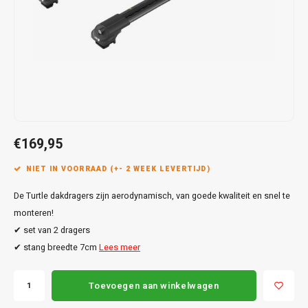
Touar
XC90
Honda
Jeep
Peugeot
Q8
X1
Nemo
Range
Stonic
GLK
Mokk
Bippe
Sceni
Leon
Toura
Hyundai
Mazda
Renault
X2
S-Ma
GLS
Mokka
Exper
Tarra
T-Roc
Infiniti
Mercedes
Toyota
X3
Transi
M-Kla
Vivar
Partn
Trans
Jeep
Mitsubishi
Volkswagen
X5
Trans
V-Kla
Zafira
Rifter
Tigua
€169,95
Kia
Nissan
Viano
Travel
NIET IN VOORRAAD (+- 2 WEEK LEVERTIJD)
Land Rover
Opel
Vito
De Turtle dakdragers zijn aerodynamisch, van goede kwaliteit en snel te
Lexus
Peugeot
monteren!
X-Kla
✔ set van 2 dragers
Mazda
Porsche
✔ stang breedte 7cm
Lees meer
Mercedes
Renault
Toevoegen aan winkelwagen