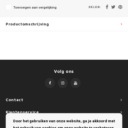
Mini
SsangYong
DELEN:
Toevoegen aan vergelijking
Mitsubishi
Suzuki
Productomschrijving
Nissan
Toyota
Opel
Volkswagen
Peugeot
Volg ons
Porsche
Renault
Seat
Contact
Klantenservice
Skoda
Door het gebruiken van onze website, ga je akkoord met
Mijn account
SsangYong
het gebruik van cookies om onze website te verbeteren.