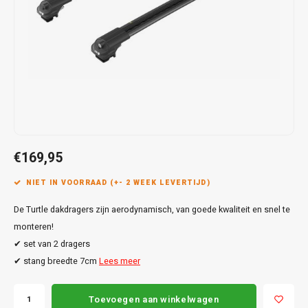
Touar
XC90
Honda
Jeep
Peugeot
Q8
X1
Nemo
Range
Stonic
GLK
Mokk
Bippe
Sceni
Leon
Toura
Hyundai
Mazda
Renault
X2
S-Ma
GLS
Mokka
Exper
Tarra
T-Roc
Infiniti
Mercedes
Toyota
X3
Transi
M-Kla
Vivar
Partn
Trans
Jeep
Mitsubishi
Volkswagen
X5
Trans
V-Kla
Zafira
Rifter
Tigua
Kia
Nissan
Viano
€169,95
Travel
Land Rover
Opel
NIET IN VOORRAAD (+- 2 WEEK LEVERTIJD)
Vito
De Turtle dakdragers zijn aerodynamisch, van goede kwaliteit en snel te
Lexus
Peugeot
X-Kla
monteren!
Mazda
Porsche
✔ set van 2 dragers
✔ stang breedte 7cm
Lees meer
Mercedes
Renault
Toevoegen aan winkelwagen