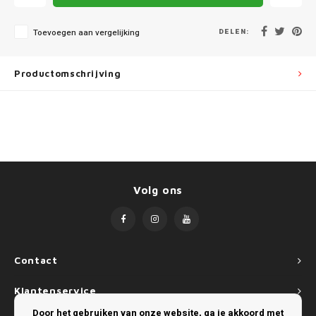
Mini
SsangYong
DELEN:
Toevoegen aan vergelijking
Mitsubishi
Suzuki
Nissan
Toyota
Productomschrijving
Opel
Volkswagen
Peugeot
Porsche
Volg ons
Renault
Seat
Contact
Skoda
Klantenservice
Door het gebruiken van onze website, ga je akkoord met
SsangYong