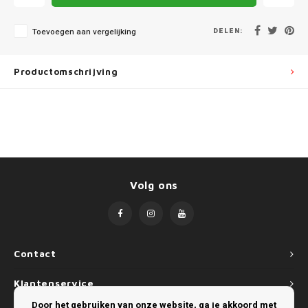
Mini
SsangYong
DELEN:
Toevoegen aan vergelijking
Mitsubishi
Suzuki
Nissan
Toyota
Productomschrijving
Opel
Volkswagen
Peugeot
Porsche
Volg ons
Renault
Seat
Contact
Skoda
Klantenservice
Door het gebruiken van onze website, ga je akkoord met
SsangYong