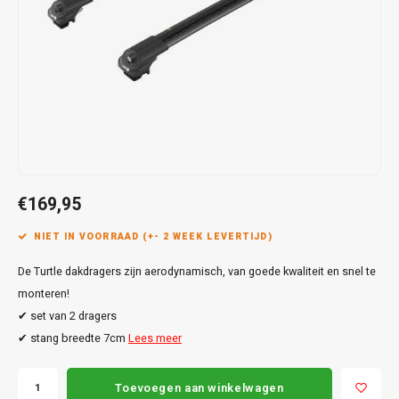
Touar
XC90
Honda
Jeep
Peugeot
Q8
X1
Nemo
Range
Stonic
GLK
Mokk
Bippe
Sceni
Leon
Toura
Hyundai
Mazda
Renault
X2
S-Ma
GLS
Mokka
Exper
Tarra
T-Roc
Infiniti
Mercedes
Toyota
X3
Transi
M-Kla
Vivar
Partn
Trans
Jeep
Mitsubishi
Volkswagen
X5
Trans
V-Kla
Zafira
Rifter
Tigua
Kia
Nissan
Viano
€169,95
Travel
Land Rover
Opel
NIET IN VOORRAAD (+- 2 WEEK LEVERTIJD)
Vito
De Turtle dakdragers zijn aerodynamisch, van goede kwaliteit en snel te
Lexus
Peugeot
X-Kla
monteren!
Mazda
Porsche
✔ set van 2 dragers
✔ stang breedte 7cm
Lees meer
Mercedes
Renault
Toevoegen aan winkelwagen