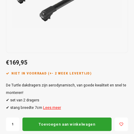
Touar
XC90
Honda
Jeep
Peugeot
Q8
X1
Nemo
Range
Stonic
GLK
Mokk
Bippe
Sceni
Leon
Toura
Hyundai
Mazda
Renault
X2
S-Ma
GLS
Mokka
Exper
Tarra
T-Roc
Infiniti
Mercedes
Toyota
X3
Transi
M-Kla
Vivar
Partn
Trans
Jeep
Mitsubishi
Volkswagen
X5
Trans
V-Kla
Zafira
Rifter
Tigua
€169,95
Kia
Nissan
Viano
Travel
NIET IN VOORRAAD (+- 2 WEEK LEVERTIJD)
Land Rover
Opel
Vito
De Turtle dakdragers zijn aerodynamisch, van goede kwaliteit en snel te
Lexus
Peugeot
monteren!
X-Kla
✔ set van 2 dragers
Mazda
Porsche
✔ stang breedte 7cm
Lees meer
Mercedes
Renault
Toevoegen aan winkelwagen