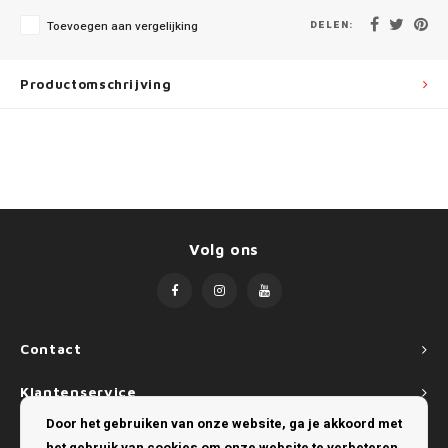
Mini
SsangYong
DELEN:
Toevoegen aan vergelijking
Mitsubishi
Suzuki
Productomschrijving
Nissan
Toyota
Opel
Volkswagen
Peugeot
Volg ons
Porsche
Renault
Seat
Contact
Klantenservice
Skoda
Door het gebruiken van onze website, ga je akkoord met
Mijn account
SsangYong
het gebruik van cookies om onze website te verbeteren.