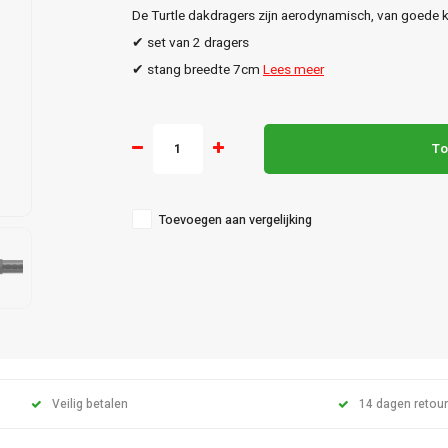
De Turtle dakdragers zijn aerodynamisch, van goede kw
✔ set van 2 dragers
✔ stang breedte 7cm
Lees meer
To
Toevoegen aan vergelijking
Veilig betalen
14 dagen retour