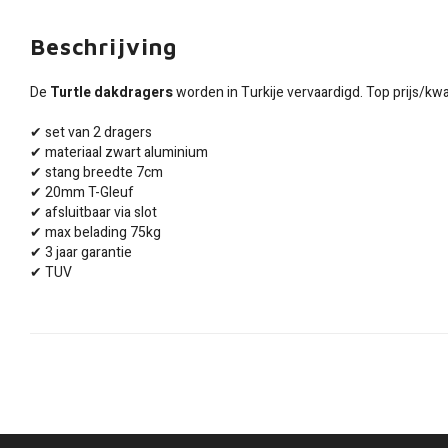
Beschrijving
De
Turtle dakdragers
worden in Turkije vervaardigd. Top prijs/kwal
✔ set van 2 dragers
✔ materiaal zwart aluminium
✔ stang breedte 7cm
✔ 20mm T-Gleuf
✔ afsluitbaar via slot
✔ max belading 75kg
✔ 3 jaar garantie
✔ TUV