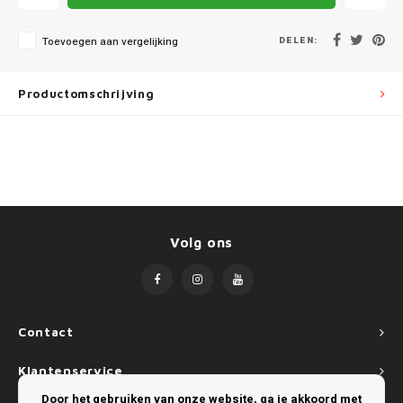
Mini
SsangYong
DELEN:
Toevoegen aan vergelijking
Mitsubishi
Suzuki
Nissan
Toyota
Productomschrijving
Opel
Volkswagen
Peugeot
Porsche
Volg ons
Renault
Seat
Contact
Skoda
Klantenservice
Door het gebruiken van onze website, ga je akkoord met
SsangYong