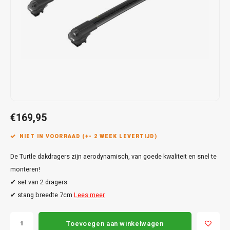
Touar
XC90
Honda
Jeep
Peugeot
Q8
X1
Nemo
Range
Stonic
GLK
Mokk
Bippe
Sceni
Leon
Toura
Hyundai
Mazda
Renault
X2
S-Ma
GLS
Mokka
Exper
Tarra
T-Roc
Infiniti
Mercedes
Toyota
X3
Transi
M-Kla
Vivar
Partn
Trans
Jeep
Mitsubishi
Volkswagen
X5
Trans
V-Kla
Zafira
Rifter
Tigua
Kia
Nissan
Viano
€169,95
Travel
Land Rover
Opel
NIET IN VOORRAAD (+- 2 WEEK LEVERTIJD)
Vito
De Turtle dakdragers zijn aerodynamisch, van goede kwaliteit en snel te
Lexus
Peugeot
X-Kla
monteren!
Mazda
Porsche
✔ set van 2 dragers
✔ stang breedte 7cm
Lees meer
Mercedes
Renault
Toevoegen aan winkelwagen