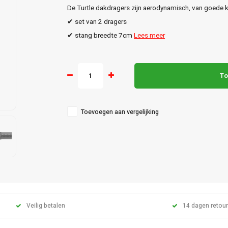
De Turtle dakdragers zijn aerodynamisch, van goede kw
✔ set van 2 dragers
✔ stang breedte 7cm
Lees meer
To
Toevoegen aan vergelijking
Veilig betalen
14 dagen retour