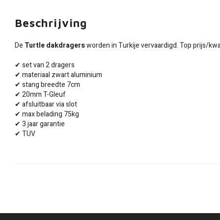
Beschrijving
De
Turtle dakdragers
worden in Turkije vervaardigd. Top prijs/kwal
✔ set van 2 dragers
✔ materiaal zwart aluminium
✔ stang breedte 7cm
✔ 20mm T-Gleuf
✔ afsluitbaar via slot
✔ max belading 75kg
✔ 3 jaar garantie
✔ TUV