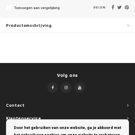
Mini
SsangYong
DELEN:
Toevoegen aan vergelijking
Mitsubishi
Suzuki
Productomschrijving
Nissan
Toyota
Opel
Volkswagen
Peugeot
Volg ons
Porsche
Renault
Seat
Contact
Klantenservice
Skoda
Door het gebruiken van onze website, ga je akkoord met
Mijn account
SsangYong
het gebruik van cookies om onze website te verbeteren.