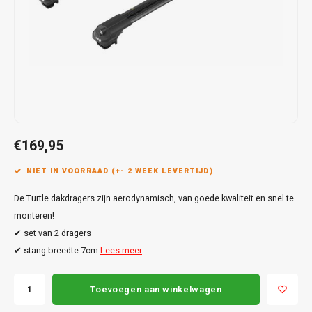
Touar
XC90
Honda
Jeep
Peugeot
Q8
X1
Nemo
Range
Stonic
GLK
Mokk
Bippe
Sceni
Leon
Toura
Hyundai
Mazda
Renault
X2
S-Ma
GLS
Mokka
Exper
Tarra
T-Roc
Infiniti
Mercedes
Toyota
X3
Transi
M-Kla
Vivar
Partn
Trans
Jeep
Mitsubishi
Volkswagen
X5
Trans
V-Kla
Zafira
Rifter
Tigua
€169,95
Kia
Nissan
Viano
Travel
NIET IN VOORRAAD (+- 2 WEEK LEVERTIJD)
Land Rover
Opel
Vito
De Turtle dakdragers zijn aerodynamisch, van goede kwaliteit en snel te
Lexus
Peugeot
monteren!
X-Kla
✔ set van 2 dragers
Mazda
Porsche
✔ stang breedte 7cm
Lees meer
Mercedes
Renault
Toevoegen aan winkelwagen