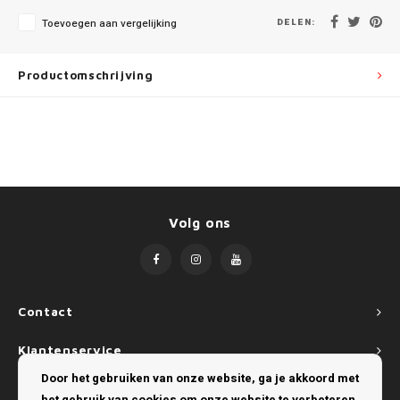
Mini
SsangYong
DELEN:
Toevoegen aan vergelijking
Mitsubishi
Suzuki
Productomschrijving
Nissan
Toyota
Opel
Volkswagen
Peugeot
Volg ons
Porsche
Renault
Seat
Contact
Klantenservice
Skoda
Door het gebruiken van onze website, ga je akkoord met
Mijn account
SsangYong
het gebruik van cookies om onze website te verbeteren.