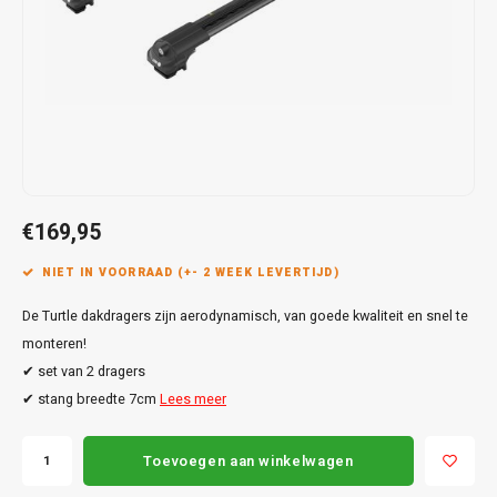
Touar
XC90
Honda
Jeep
Peugeot
Q8
X1
Nemo
Range
Stonic
GLK
Mokk
Bippe
Sceni
Leon
Toura
Hyundai
Mazda
Renault
X2
S-Ma
GLS
Mokka
Exper
Tarra
T-Roc
Infiniti
Mercedes
Toyota
X3
Transi
M-Kla
Vivar
Partn
Trans
Jeep
Mitsubishi
Volkswagen
X5
Trans
V-Kla
Zafira
Rifter
Tigua
€169,95
Kia
Nissan
Viano
Travel
NIET IN VOORRAAD (+- 2 WEEK LEVERTIJD)
Land Rover
Opel
Vito
De Turtle dakdragers zijn aerodynamisch, van goede kwaliteit en snel te
Lexus
Peugeot
monteren!
X-Kla
✔ set van 2 dragers
Mazda
Porsche
✔ stang breedte 7cm
Lees meer
Mercedes
Renault
Toevoegen aan winkelwagen