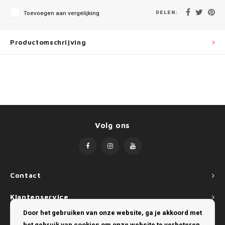
Mini
SsangYong
DELEN:
Toevoegen aan vergelijking
Mitsubishi
Suzuki
Productomschrijving
Nissan
Toyota
Opel
Volkswagen
Peugeot
Volg ons
Porsche
Renault
Seat
Contact
Klantenservice
Skoda
Door het gebruiken van onze website, ga je akkoord met
Mijn account
SsangYong
het gebruik van cookies om onze website te verbeteren.