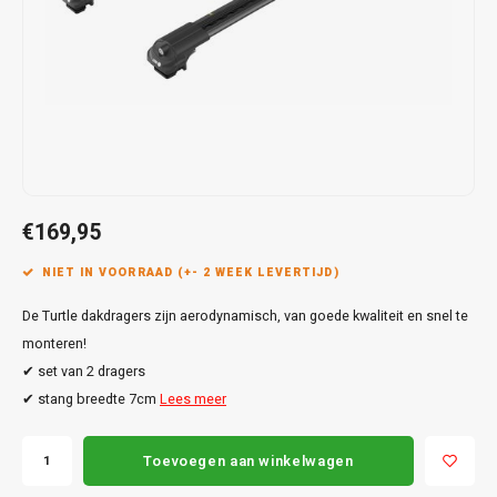
Touar
XC90
Honda
Jeep
Peugeot
Q8
X1
Nemo
Range
Stonic
GLK
Mokk
Bippe
Sceni
Leon
Toura
Hyundai
Mazda
Renault
X2
S-Ma
GLS
Mokka
Exper
Tarra
T-Roc
Infiniti
Mercedes
Toyota
X3
Transi
M-Kla
Vivar
Partn
Trans
Jeep
Mitsubishi
Volkswagen
X5
Trans
V-Kla
Zafira
Rifter
Tigua
€169,95
Kia
Nissan
Viano
Travel
NIET IN VOORRAAD (+- 2 WEEK LEVERTIJD)
Land Rover
Opel
Vito
De Turtle dakdragers zijn aerodynamisch, van goede kwaliteit en snel te
Lexus
Peugeot
monteren!
X-Kla
✔ set van 2 dragers
Mazda
Porsche
✔ stang breedte 7cm
Lees meer
Mercedes
Renault
Toevoegen aan winkelwagen