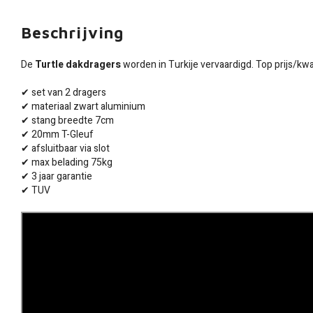
Beschrijving
De
Turtle dakdragers
worden in Turkije vervaardigd. Top prijs/kwal
✔ set van 2 dragers
✔ materiaal zwart aluminium
✔ stang breedte 7cm
✔ 20mm T-Gleuf
✔ afsluitbaar via slot
✔ max belading 75kg
✔ 3 jaar garantie
✔ TUV