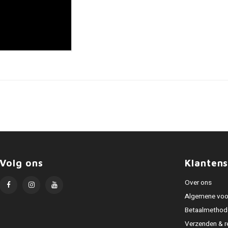
Volg ons
Klantens
Over ons
Algemene voo
Betaalmethod
Verzenden & r