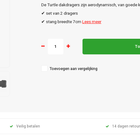
De Turtle dakdragers zijn aerodynamisch, van goede kw
✔ set van 2 dragers
✔ stang breedte 7cm
Lees meer
To
Toevoegen aan vergelijking
Veilig betalen
14 dagen retour