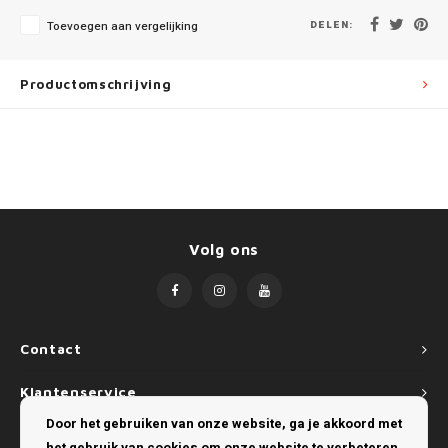
Mini
SsangYong
DELEN:
Toevoegen aan vergelijking
Mitsubishi
Suzuki
Productomschrijving
Nissan
Toyota
Opel
Volkswagen
Peugeot
Volg ons
Porsche
Renault
Seat
Contact
Klantenservice
Skoda
Door het gebruiken van onze website, ga je akkoord met
Mijn account
SsangYong
het gebruik van cookies om onze website te verbeteren.