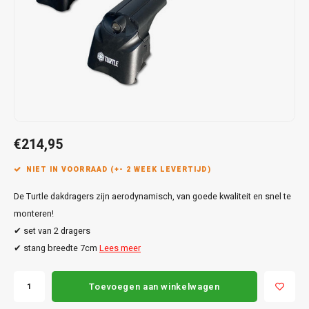
Touar
XC90
Honda
Jeep
Peugeot
Q8
X1
Nemo
Range
Stonic
GLK
Mokk
Bippe
Sceni
Leon
Toura
Hyundai
Mazda
Renault
X2
S-Ma
GLS
Mokka
Exper
Tarra
T-Roc
Infiniti
Mercedes
Toyota
X3
Transi
M-Kla
Vivar
Partn
Trans
Jeep
Mitsubishi
Volkswagen
X5
Trans
V-Kla
Zafira
Rifter
Tigua
€214,95
Kia
Nissan
Viano
Travel
NIET IN VOORRAAD (+- 2 WEEK LEVERTIJD)
Land Rover
Opel
Vito
De Turtle dakdragers zijn aerodynamisch, van goede kwaliteit en snel te
Lexus
Peugeot
monteren!
X-Kla
✔ set van 2 dragers
Mazda
Porsche
✔ stang breedte 7cm
Lees meer
Mercedes
Renault
Toevoegen aan winkelwagen