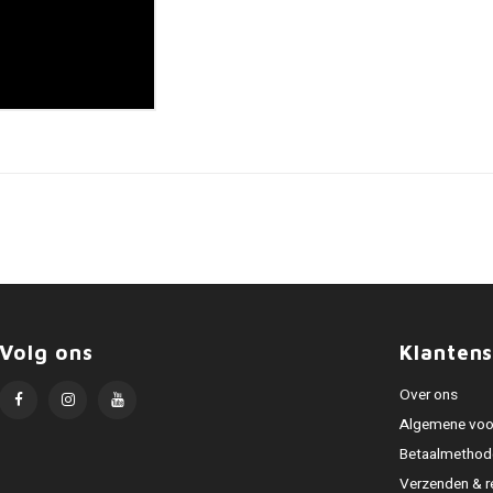
Volg ons
Klantens
Over ons
Algemene voo
Betaalmethod
Verzenden & r