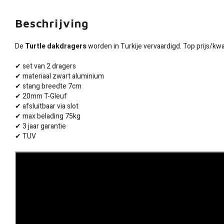
Beschrijving
De
Turtle dakdragers
worden in Turkije vervaardigd. Top prijs/kwal
✔ set van 2 dragers
✔ materiaal zwart aluminium
✔ stang breedte 7cm
✔ 20mm T-Gleuf
✔ afsluitbaar via slot
✔ max belading 75kg
✔ 3 jaar garantie
✔ TUV