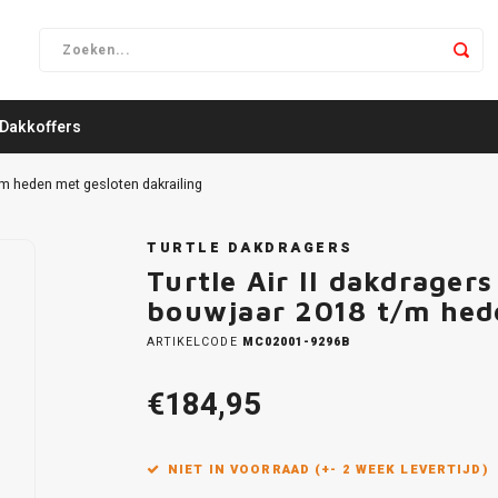
Dakkoffers
/m heden met gesloten dakrailing
TURTLE DAKDRAGERS
Turtle Air II dakdrager
bouwjaar 2018 t/m hede
ARTIKELCODE
MC02001-9296B
€184,95
NIET IN VOORRAAD (+- 2 WEEK LEVERTIJD)