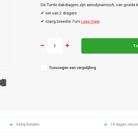
De Turtle dakdragers zijn aerodynamisch, van goede kw
✔ set van 2 dragers
✔ stang breedte 7cm
Lees meer
To
Toevoegen aan vergelijking
Veilig betalen
14 dagen retour