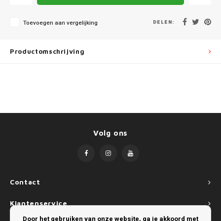
Mini
SsangYong
DELEN:
Toevoegen aan vergelijking
Mitsubishi
Suzuki
Nissan
Toyota
Productomschrijving
Opel
Volkswagen
Peugeot
Porsche
Volg ons
Renault
Seat
Contact
Skoda
Klantenservice
Door het gebruiken van onze website, ga je akkoord met
SsangYong