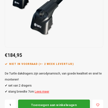
Touar
XC90
Honda
Jeep
Peugeot
Q8
X1
Nemo
Range
Stonic
GLK
Mokk
Bippe
Sceni
Leon
Toura
Hyundai
Mazda
Renault
X2
S-Ma
GLS
Mokka
Exper
Tarra
T-Roc
Infiniti
Mercedes
Toyota
X3
Transi
M-Kla
Vivar
Partn
Trans
Jeep
Mitsubishi
Volkswagen
X5
Trans
V-Kla
Zafira
Rifter
Tigua
Kia
Nissan
Viano
€184,95
Travel
Land Rover
Opel
NIET IN VOORRAAD (+- 2 WEEK LEVERTIJD)
Vito
De Turtle dakdragers zijn aerodynamisch, van goede kwaliteit en snel te
Lexus
Peugeot
X-Kla
monteren!
Mazda
Porsche
✔ set van 2 dragers
✔ stang breedte 7cm
Lees meer
Mercedes
Renault
Toevoegen aan winkelwagen