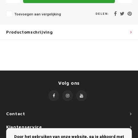
Mini
SsangYong
DELEN:
Toevoegen aan vergelijking
Mitsubishi
Suzuki
Nissan
Toyota
Productomschrijving
Opel
Volkswagen
Peugeot
Porsche
Volg ons
Renault
Seat
Contact
Skoda
Klantenservice
Door het gebruiken van onze website, ga je akkoord met
SsangYong