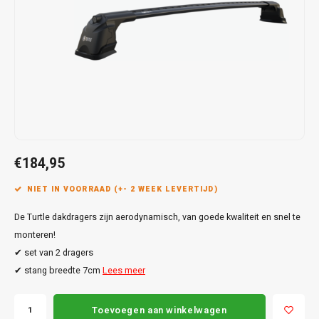
Touar
XC90
Honda
Jeep
Peugeot
Q8
X1
Nemo
Range
Stonic
GLK
Mokk
Bippe
Sceni
Leon
Toura
Hyundai
Mazda
Renault
X2
S-Ma
GLS
Mokka
Exper
Tarra
T-Roc
Infiniti
Mercedes
Toyota
X3
Transi
M-Kla
Vivar
Partn
Trans
Jeep
Mitsubishi
Volkswagen
X5
Trans
V-Kla
Zafira
Rifter
Tigua
Kia
Nissan
Viano
€184,95
Travel
Land Rover
Opel
NIET IN VOORRAAD (+- 2 WEEK LEVERTIJD)
Vito
De Turtle dakdragers zijn aerodynamisch, van goede kwaliteit en snel te
Lexus
Peugeot
X-Kla
monteren!
Mazda
Porsche
✔ set van 2 dragers
✔ stang breedte 7cm
Lees meer
Mercedes
Renault
Toevoegen aan winkelwagen