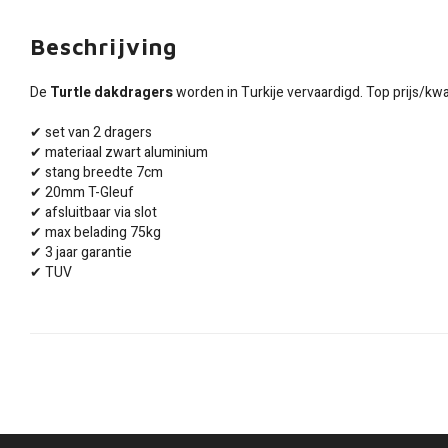
Beschrijving
De
Turtle dakdragers
worden in Turkije vervaardigd. Top prijs/kwal
✔ set van 2 dragers
✔ materiaal zwart aluminium
✔ stang breedte 7cm
✔ 20mm T-Gleuf
✔ afsluitbaar via slot
✔ max belading 75kg
✔ 3 jaar garantie
✔ TUV