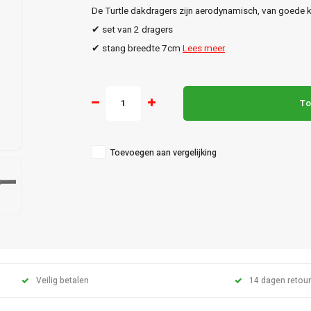
De Turtle dakdragers zijn aerodynamisch, van goede kw
✔ set van 2 dragers
✔ stang breedte 7cm
Lees meer
To
Toevoegen aan vergelijking
Veilig betalen
14 dagen retour