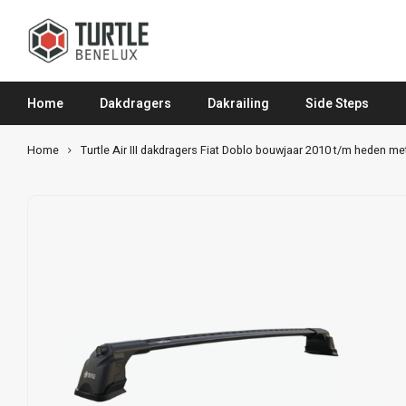
Home
Dakdragers
Dakrailing
Side Steps
Home
Turtle Air III dakdragers Fiat Doblo bouwjaar 2010 t/m heden m